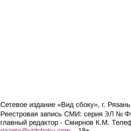
Сетевое издание «Вид сбоку», г. Рязан
ЭЛ № ФС
Реестровая запись СМИ: серия
главный редактор - Смирнов К.М. Телефо
gazeta@vidsboku.com
(link sends e-mail)
. 18+