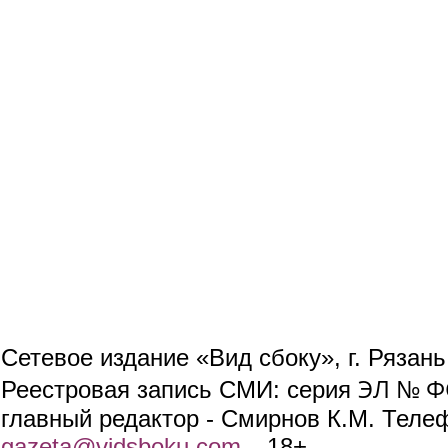
Сетевое издание «Вид сбоку», г. Рязан
ЭЛ № ФС
Реестровая запись СМИ: серия
главный редактор - Смирнов К.М. Телефо
gazeta@vidsboku.com
(link sends e-mail)
. 18+