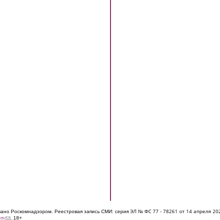
ЭЛ № ФС 77 - 7826
1 от 14 апреля 20
овано Роскомнадзором. Реестровая запись СМИ: серия
(link sends e-mail)
om
. 18+