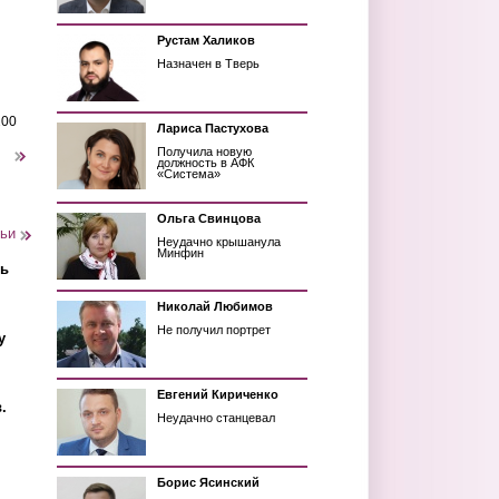
Рустам Халиков
Назначен в Тверь
200
Лариса Пастухова
Получила новую
следующая ›
должность в АФК
«Система»
Ольга Свинцова
тьи
Неудачно крышанула
Минфин
ть
Николай Любимов
Не получил портрет
у
Евгений Кириченко
.
Неудачно станцевал
Борис Ясинский