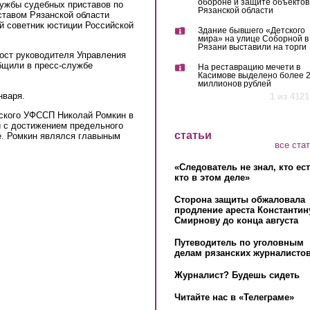
обороне и защите объектов
ужбы судебных приставов по
Рязанской области
ставом Рязанской области
й советник юстиции Российской
Здание бывшего «Детского
мира» на улице Соборной в
Рязани выставили на торги
пост руководителя Управления
бщили в пресс-службе
На реставрацию мечети в
Касимове выделено более 
миллионов рублей
нваря.
1 из 4121
ского УФССП Николай Ромкин в
зи с достижением предельного
статьи
е. Ромкин являлся главыным
все ста
«Следователь не знал, кто ес
кто в этом деле»
Сторона защиты обжаловала
продление ареста Константин
Смирнову до конца августа
Путеводитель по уголовным
делам рязанских журналистов
Журналист? Будешь сидеть
Читайте нас в «Телеграме»