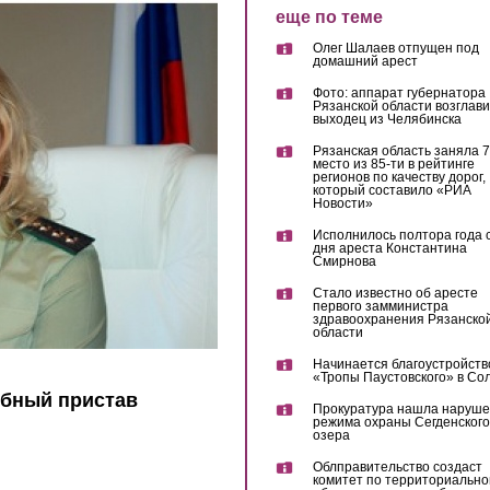
еще по теме
Олег Шалаев отпущен под
домашний арест
Фото: аппарат губернатора
Рязанской области возглав
выходец из Челябинска
Рязанская область заняла 7
место из 85-ти в рейтинге
регионов по качеству дорог,
который составило «РИА
Новости»
Исполнилось полтора года 
дня ареста Константина
Смирнова
Стало известно об аресте
первого замминистра
здравоохранения Рязанско
области
Начинается благоустройств
«Тропы Паустовского» в Со
ебный пристав
Прокуратура нашла наруш
режима охраны Сегденского
озера
Облправительство создаст
комитет по территориально