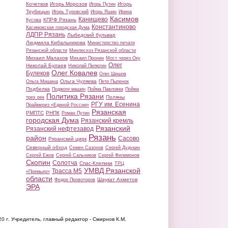
Кочетков
Игорь Морозов
Игорь
Игорь Путин
Трубицын
Игорь Туровский
Игорь Яшин
Ирина
Касимов
Канищево
КПРФ Рязань
Кусова
Константиново
Касимовская городская Дума
ЛДПР Рязань
Лыбедский бульвар
Людмила Кибальникова
Министерство печати
Рязанской области
Минлесхоз Рязанской области
Михаил Малахов
Михаил Пронин
Мост через Оку
Олег
Николай Булаев
Николай Пилюгин
Олег Ковалев
Булеков
Олег Шишов
Ольга Чуляева
Ольга Мишина
Петр Пыленок
Подбелка
Поджоги машин
Пойма Павловки
Пойма
Политика Рязани
Поляны
трех рек
РГУ им. Есенина
Праймериз «Единой России»
Рязанская
РМПТС
РНПК
Роман Путин
городская Дума
Рязанский кремль
Рязанский
Рязанский нефтезавод
Рязань
район
Сасово
Рязанский цирк
Северный обход
Семен Сазонов
Сергей Дудукин
Сергей Ежов
Сергей Сальников
Сергей Филимонов
Скопин
Солотча
Спас-Клепики
ТРЦ
УМВД Рязанской
Трасса М5
«Премьер»
области
Шаукат Ахметов
Федор Провоторов
ЭРА
20 г.
Учредитель, главный редактор - Смирнов К.М.