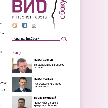
ил
3-е
со
лица
Павел Супрун
Увидел логику в вопросе
жителей
й
Павел Малков
о
лотче
Рассказал о «вопросе
выживания»
ения
Борис Ясинский
Поручился за свою
трудоспособность
й