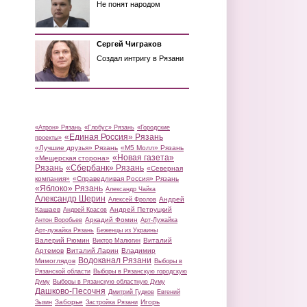
Не понят народом
Сергей Чиграков
Создал интригу в Рязани
«Атрон» Рязань
«Глобус» Рязань
«Городские
«Единая Россия» Рязань
проекты»
«Лучшие друзья» Рязань
«М5 Молл» Рязань
«Новая газета»
«Мещерская сторона»
Рязань
«Сбербанк» Рязань
«Северная
компания»
«Справедливая Россия» Рязань
«Яблоко» Рязань
Александр Чайка
Александр Шерин
Андрей
Алексей Фролов
Кашаев
Андрей Петруцкий
Андрей Красов
Аркадий Фомин
Антон Воробьев
Арт-Лужайка
Арт-лужайка Рязань
Беженцы из Украины
Валерий Рюмин
Виталий
Виктор Малюгин
Артемов
Виталий Ларин
Владимир
Водоканал Рязани
Мимоглядов
Выборы в
Рязанской области
Выборы в Рязанскую городскую
Думу
Выборы в Рязанскую областную Думу
Дашково-Песочня
Дмитрий Гудков
Евгений
Заборье
Игорь
Зызин
Застройка Рязани