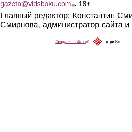
gazeta@vidsboku.com
(link sends e-mail)
. 18+
Главный редактор: Константин См
Смирнова, администратор сайта и 
Создание сайтов
(link is external)
«Три-В»