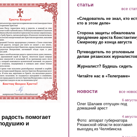
статьи
все ста
«Следователь не знал, кто ес
кто в этом деле»
Сторона защиты обжаловала
продление ареста Константин
Смирнову до конца августа
Путеводитель по уголовным
делам рязанских журналистов
Журналист? Будешь сидеть
Читайте нас в «Телеграме»
новости
все ново
6 августа
Олег Шалаев отпущен под
домашний арест
 радость помогает
4 августа
Фото: аппарат губернатора
лодушию и
Рязанской области возглавил
выходец из Челябинска