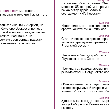
3 августа
Рязанская область заняла 73-е
место из 85-ти в рейтинге регио
по качеству дорог, который
е послание
(link is external)
митрополита
составило «РИА Новости»
 говорит о том, что Пасха – это
31 июля
азных лишений и скорбей, но,
Исполнилось полтора года со д
е Христово Воскресение несет
ареста Константина Смирнова
к. – И всем нам, верующим во
ережить испытания, не
29 июля
Стало известно об аресте перво
оем же свои сердца радости
замминистра здравоохранения
 направляет и укрепляет
Рязанской области
27 июля
Начинается благоустройство «
Паустовского» в Солотче
25 июля
Прокуратура нашла нарушения
режима охраны Сегденского озе
24 июля
Облправительство создаст ком
по территориальной обороне и
защите объектов Рязанской обл
23 июля
Здание бывшего «Детского мир
улице Соборной в Рязани выст
на торги