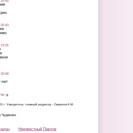
 20:55
ния
трен
 20:43
ке
оево
 23:25
ы
и
июня
 20:08
 лет
сти
20 г.
Учредитель, главный редактор - Смирнов К.М.
а Чудакова.
нала»
Неизвестный Павлов