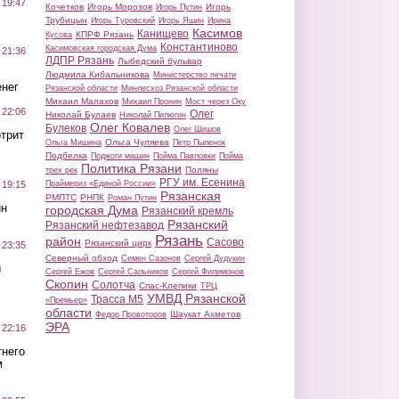
 19:47
Кочетков
Игорь Морозов
Игорь
Игорь Путин
Трубицын
Игорь Туровский
Игорь Яшин
Ирина
Касимов
Канищево
КПРФ Рязань
Кусова
Константиново
Касимовская городская Дума
 21:36
ЛДПР Рязань
Лыбедский бульвар
Людмила Кибальникова
Министерство печати
нег
Рязанской области
Минлесхоз Рязанской области
Михаил Малахов
Михаил Пронин
Мост через Оку
 22:06
Олег
Николай Булаев
Николай Пилюгин
Олег Ковалев
Булеков
Олег Шишов
трит
Ольга Чуляева
Ольга Мишина
Петр Пыленок
Подбелка
Поджоги машин
Пойма Павловки
Пойма
Политика Рязани
Поляны
трех рек
РГУ им. Есенина
Праймериз «Единой России»
 19:15
Рязанская
РМПТС
РНПК
Роман Путин
ин
городская Дума
Рязанский кремль
Рязанский
Рязанский нефтезавод
Рязань
район
Сасово
Рязанский цирк
 23:35
Северный обход
Семен Сазонов
Сергей Дудукин
ы
Сергей Ежов
Сергей Сальников
Сергей Филимонов
Скопин
Солотча
Спас-Клепики
ТРЦ
УМВД Рязанской
Трасса М5
«Премьер»
области
Шаукат Ахметов
Федор Провоторов
ЭРА
 22:16
тнего
м