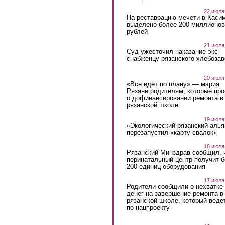
22 июля
На реставрацию мечети в Каси
выделено более 200 миллионов
рублей
21 июля
Суд ужесточил наказание экс-
снабженцу рязанского хлебоза
20 июля
«Всё идёт по плану» — мэрия
Рязани родителям, которые пр
о дофинансировании ремонта в
рязанской школе
19 июля
«Экологический рязанский алья
перезапустил «карту свалок»
18 июля
Рязанский Минздрав сообщил, 
перинатальный центр получит 
200 единиц оборудования
17 июля
Родители сообщили о нехватке
денег на завершение ремонта в
рязанской школе, который веде
по нацпроекту