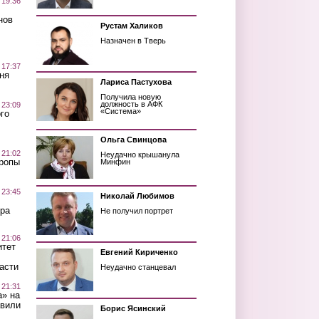
 19:36
нов
Рустам Халиков
Назначен в Тверь
 17:37
ня
Лариса Пастухова
Получила новую
должность в АФК
 23:09
«Система»
го
Ольга Свинцова
 21:02
Неудачно крышанула
Тропы
Минфин
 23:45
Николай Любимов
ра
Не получил портрет
 21:06
итет
Евгений Кириченко
асти
Неудачно станцевал
 21:31
а» на
авили
Борис Ясинский