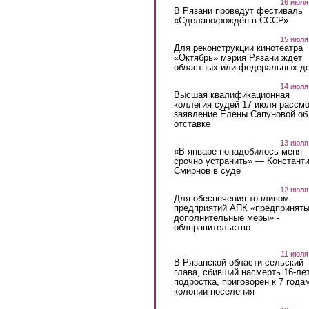
16 июля
В Рязани проведут фестиваль
«Сделано/рождён в СССР»
15 июля
Для реконструкции кинотеатра
«Октябрь» мэрия Рязани ждет
областных или федеральных де
14 июля
Высшая квалификационная
коллегия судей 17 июля рассмо
заявление Елены Сапуновой об
отставке
13 июля
«В январе понадобилось меня
срочно устранить» — Констант
Смирнов в суде
12 июля
Для обеспечения топливом
предприятий АПК «предпринят
дополнительные меры» -
облправительство
11 июля
В Рязанской области сельский
глава, сбивший насмерть 16-ле
подростка, приговорен к 7 года
колонии-поселения