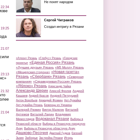
Не понят народом
 22:34
мове
Сергей Чиграков
Создал интригу в Рязани
 19:25
вода
 21:07
осили
«Атрон» Рязань
«Глобус» Рязань
«Городские
«Единая Россия» Рязань
проекты»
«Лучшие друзья» Рязань
«М5 Молл» Рязань
«Новая газета»
«Мещерская сторона»
 23:13
Рязань
«Сбербанк» Рязань
«Северная
нс»
компания»
«Справедливая Россия» Рязань
«Яблоко» Рязань
Александр Чайка
Александр Шерин
 21:32
Андрей
Алексей Фролов
что
Кашаев
Андрей Петруцкий
Андрей Красов
более
Аркадий Фомин
Антон Воробьев
Арт-Лужайка
Арт-лужайка Рязань
Беженцы из Украины
Валерий Рюмин
Виталий
Виктор Малюгин
 21:04
Артемов
Виталий Ларин
Владимир
Водоканал Рязани
Мимоглядов
Выборы в
Рязанской области
Выборы в Рязанскую городскую
тся
Думу
Выборы в Рязанскую областную Думу
Дашково-Песочня
Дмитрий Гудков
Евгений
Заборье
Игорь
Зызин
Застройка Рязани