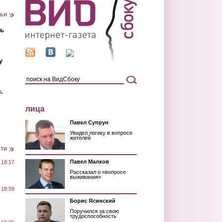
тьи
ть
у
.
лица
Павел Супрун
Увидел логику в вопросе
жителей
сти
Павел Малков
 18:17
Рассказал о «вопросе
выживания»
 18:59
Борис Ясинский
Поручился за свою
трудоспособность