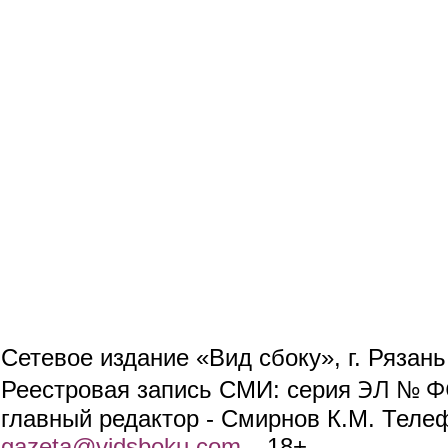
Сетевое издание «Вид сбоку», г. Рязан
ЭЛ № ФС
Реестровая запись СМИ: серия
главный редактор - Смирнов К.М. Телефо
gazeta@vidsboku.com
(link sends e-mail)
. 18+