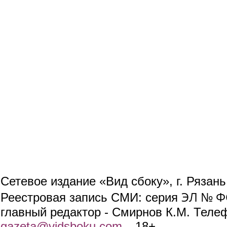
Сетевое издание «Вид сбоку», г. Рязан
ЭЛ № ФС
Реестровая запись СМИ: серия
главный редактор - Смирнов К.М. Телефо
gazeta@vidsboku.com
(link sends e-mail)
. 18+