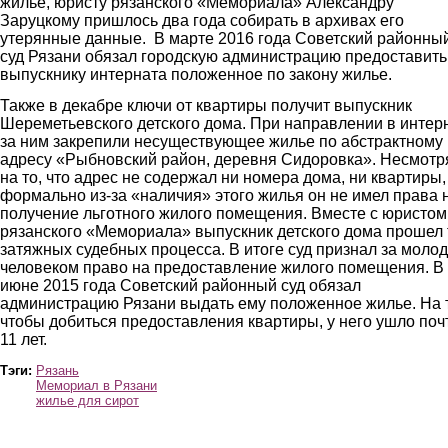
жилье, юристу рязанского «Мемориала» Александру
Заруцкому пришлось два года собирать в архивах его
утерянные данные. В марте 2016 года Советский районны
суд Рязани обязал городскую администрацию предоставить
выпускнику интерната положенное по закону жилье.
Также в декабре ключи от квартиры получит выпускник
Шереметьевского детского дома. При направлении в интер
за ним закрепили несуществующее жилье по абстрактному
адресу «Рыбновский район, деревня Сидоровка». Несмотр
на то, что адрес не содержал ни номера дома, ни квартиры,
формально из-за «наличия» этого жилья он не имел права 
получение льготного жилого помещения. Вместе с юристом
рязанского «Мемориала» выпускник детского дома прошел 
затяжных судебных процесса. В итоге суд признал за моло
человеком право на предоставление жилого помещения. В
июне 2015 года Советский районный суд обязал
администрацию Рязани выдать ему положенное жилье. На 
чтобы добиться предоставления квартиры, у него ушло поч
11 лет.
Тэги:
Рязань
Мемориал в Рязани
жилье для сирот