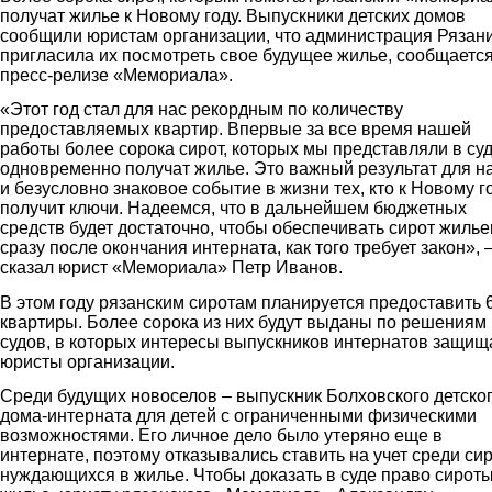
получат жилье к Новому году. Выпускники детских домов
сообщили юристам организации, что администрация Рязан
пригласила их посмотреть свое будущее жилье, сообщается
пресс-релизе «Мемориала».
«Этот год стал для нас рекордным по количеству
предоставляемых квартир. Впервые за все время нашей
работы более сорока сирот, которых мы представляли в суд
одновременно получат жилье. Это важный результат для на
и безусловно знаковое событие в жизни тех, кто к Новому г
получит ключи. Надеемся, что в дальнейшем бюджетных
средств будет достаточно, чтобы обеспечивать сирот жиль
сразу после окончания интерната, как того требует закон», 
сказал юрист «Мемориала» Петр Иванов.
В этом году рязанским сиротам планируется предоставить 
квартиры. Более сорока из них будут выданы по решениям
судов, в которых интересы выпускников интернатов защищ
юристы организации.
Среди будущих новоселов – выпускник Болховского детско
дома-интерната для детей с ограниченными физическими
возможностями. Его личное дело было утеряно еще в
интернате, поэтому отказывались ставить на учет среди сир
нуждающихся в жилье. Чтобы доказать в суде право сироты