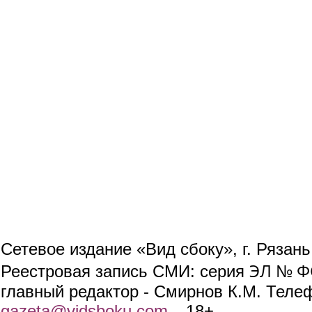
Сетевое издание «Вид сбоку», г. Рязан
ЭЛ № ФС
Реестровая запись СМИ: серия
главный редактор - Смирнов К.М. Телефо
gazeta@vidsboku.com
(link sends e-mail)
. 18+