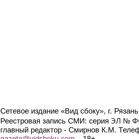
Сетевое издание «Вид сбоку», г. Рязан
ЭЛ № ФС
Реестровая запись СМИ: серия
главный редактор - Смирнов К.М. Телефо
gazeta@vidsboku.com
(link sends e-mail)
. 18+