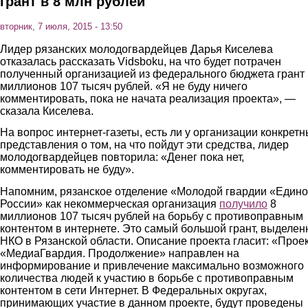
грант в 8 млн рублей
вторник, 7 июля, 2015 - 13:50
Лидер рязанских молодогвардейцев Дарья Киселева
отказалась рассказать Vidsboku, на что будет потрачен
полученный организацией из федерального бюджета грант 
миллионов 107 тысяч рублей. «Я не буду ничего
комментировать, пока не начата реализация проекта», —
сказала Киселева.
На вопрос интернет-газеты, есть ли у организации конкрет
представления о том, на что пойдут эти средства, лидер
молодогвардейцев повторила: «Денег пока нет,
комментировать не буду».
Напомним, рязанское отделение «Молодой гвардии «Един
России» как некоммерческая организация
получило
8
миллионов 107 тысяч рублей на борьбу с противоправным
контентом в интернете. Это самый большой грант, выделе
НКО в Рязанской области. Описание проекта гласит: «Прое
«МедиаГвардия. Продолжение» направлен на
информирование и привлечение максимально возможного
количества людей к участию в борьбе с противоправным
контентом в сети Интернет. В Федеральных округах,
принимающих участие в данном проекте, будут проведены