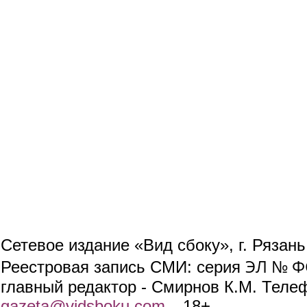
Сетевое издание «Вид сбоку», г. Рязан
ЭЛ № ФС
Реестровая запись СМИ: серия
главный редактор - Смирнов К.М. Телефо
gazeta@vidsboku.com
(link sends e-mail)
. 18+