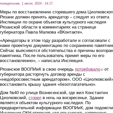
понедельник, 1 июля, 2024 - 14:17
Меры по восстановлению сгоревшего дома Циолковског
Рязани должен принять арендатор – следует из ответа
Инспекции по охране объектов культурного наследия
Рязанской области в комментариях на странице
губернатора Павла Малкова «ВКонтакте».
«Арендаторы в этом году разработали и согласовали с
нами проектную документацию по сохранению памятник
Сейчас выясняются обстоятельства и причины возгора
памятника. После пользователь примет меры по его
восстановлению», – написала Инспекция.
Рязанское ВООПИиК в свою очередь
потребовало
(link is 
от
губернатора расторгнуть договор аренды с
«недобросовестным арендатором», ООО «Циолковский»
восстановить крышу здания «безотлагательно».
Дом №40 по улице Вознесенской, где жил Константин
Циолковский,
сгорел
в ночь на воскресенье. Здание
является объектом культурного наследия. По
предварительной информации ВООПИиК, дом подожгли
Инспекция ОКН отмечает, что его сносить запрещено,