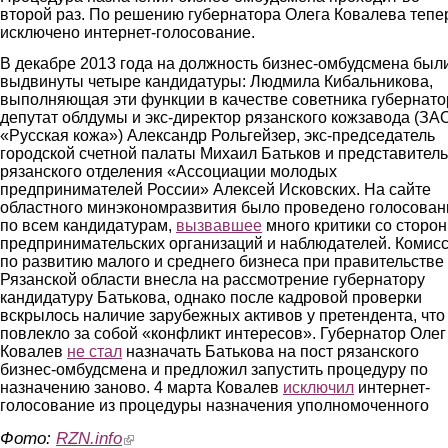
второй раз. По решению губернатора Олега Ковалева тепе
исключено интернет-голосование.
В декабре 2013 года на должность бизнес-омбудсмена был
выдвинуты четыре кандидатуры: Людмила Кибальникова,
выполняющая эти функции в качестве советника губернато
депутат облдумы и экс-директор рязанского кожзавода (ЗА
«Русская кожа») Александр Рольгейзер, экс-председатель
городской счетной палаты Михаил Батьков и представитель
рязанского отделения «Ассоциации молодых
предпринимателей России» Алексей Исковских. На сайте
областного минэкономразвития было проведено голосован
по всем кандидатурам,
вызвавшее
много критики со сторо
предпринимательских организаций и наблюдателей. Комис
по развитию малого и среднего бизнеса при правительстве
Рязанской области внесла на рассмотрение губернатору
кандидатуру Батькова, однако после кадровой проверки
вскрылось наличие зарубежных активов у претендента, что
повлекло за собой «конфликт интересов». Губернатор Олег
Ковалев
не стал
назначать Батькова на пост рязанского
бизнес-омбудсмена и предложил запустить процедуру по
назначению заново. 4 марта Ковалев
исключил
интернет-
голосование из процедуры назначения уполномоченного
Фото:
RZN.info
(link is external)