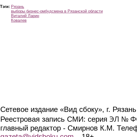
Тэги:
Рязань
выборы бизнес-омбудсмена в Рязанской области
Виталий Ларин
Ковалев
Сетевое издание «Вид сбоку», г. Рязан
ЭЛ № ФС
Реестровая запись СМИ: серия
главный редактор - Смирнов К.М. Телефо
gazeta@vidsboku.com
(link sends e-mail)
. 18+