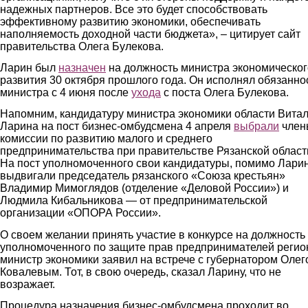
надежных партнеров. Все это будет способствовать
эффективному развитию экономики, обеспечивать
наполняемость доходной части бюджета», – цитирует сайт
правительства Олега Булекова.
Ларин был
назначен
на должность министра экономическог
развития 30 октября прошлого года. Он исполнял обязанно
министра с 4 июня после
ухода
с поста Олега Булекова.
Напомним, кандидатуру министра экономики области Вита
Ларина на пост бизнес-омбудсмена 4 апреля
выбрали
член
комиссии по развитию малого и среднего
предпринимательства при правительстве Рязанской област
На пост уполномоченного свои кандидатуры, помимо Ларин
выдвигали председатель рязанского «Союза крестьян»
Владимир Мимоглядов (отделение «Деловой России») и
Людмила Кибальникова — от предпринимательской
организации «ОПОРА России».
О своем желании принять участие в конкурсе на должность
уполномоченного по защите прав предпринимателей регио
министр экономики заявил на встрече с губернатором Олег
Ковалевым. Тот, в свою очередь, сказал Ларину, что не
возражает.
Процедура назначения бизнес-омбудсмена проходит во