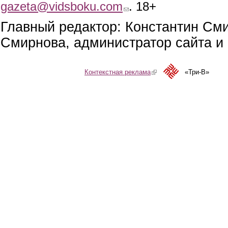
gazeta@vidsboku.com
(link sends e-mail)
. 18+
Главный редактор: Константин См
Смирнова, администратор сайта и 
Контекстная реклама
(link is external)
«Три-В»