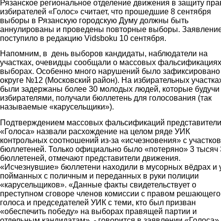
Рязанское региональное отделение движения в защиту пра
избирателей «Голос» считает, что прошедшие 8 сентября
выборы в Рязанскую городскую Думу должны быть
аннулированы и проведены повторные выборы. Заявлени
поступило в редакцию Vidsboku 10 сентября.
Напомним, в день выборов кандидаты, наблюдатели на
участках, очевидцы сообщали о массовых фальсификациях
выборах. Особенно много нарушений было зафиксировано
округе №12 (Московский район). На избирательных участка
были задержаны более 30 молодых людей, которые будучи
избирателями, получали бюллетень для голосования (так
называемые «карусельщики»).
Подтверждением массовых фальсификаций представител
«Голоса» назвали расхождение на целом ряде УИК
контрольных соотношений из-за «исчезновения» с участков
бюллетеней. Только официально было «потеряно» 3 тысяч
бюллетеней, отмечают представители движения.
«Исчезнувшие» бюллетени находили в мусорных вёдрах и 
пойманных с поличным и переданных в руки полиции
«карусельщиков». «Данные факты свидетельствует о
преступном сговоре членов комиссии с правом решающего
голоса и председателей УИК с теми, кто был призван
«обеспечить победу» на выборах правящей партии и
отдельным кандидатам», - говорится в заявлении «Голоса».