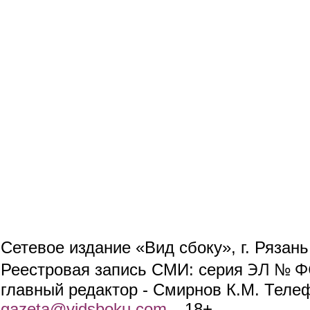
Сетевое издание «Вид сбоку», г. Рязан
ЭЛ № ФС
Реестровая запись СМИ: серия
главный редактор - Смирнов К.М. Телефо
gazeta@vidsboku.com
(link sends e-mail)
. 18+