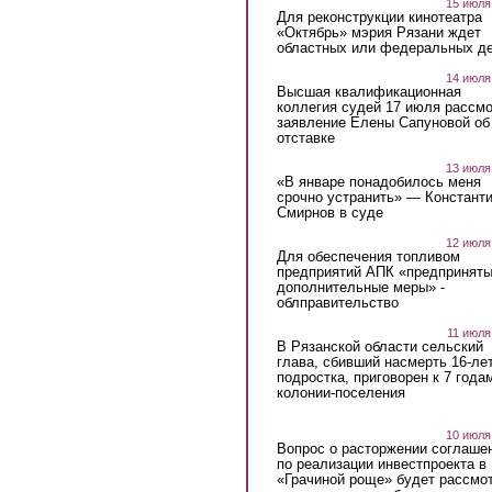
15 июля
Для реконструкции кинотеатра
«Октябрь» мэрия Рязани ждет
областных или федеральных де
14 июля
Высшая квалификационная
коллегия судей 17 июля рассмо
заявление Елены Сапуновой об
отставке
13 июля
«В январе понадобилось меня
срочно устранить» — Констант
Смирнов в суде
12 июля
Для обеспечения топливом
предприятий АПК «предпринят
дополнительные меры» -
облправительство
11 июля
В Рязанской области сельский
глава, сбивший насмерть 16-ле
подростка, приговорен к 7 года
колонии-поселения
10 июля
Вопрос о расторжении соглаше
по реализации инвестпроекта в
«Грачиной роще» будет рассмо