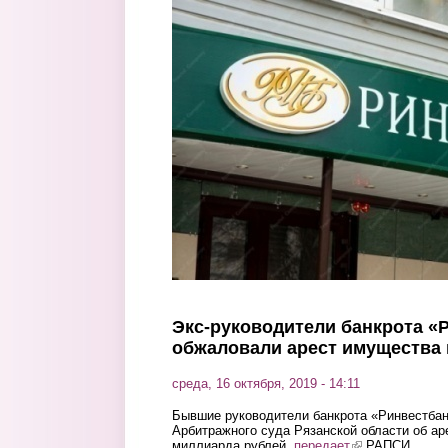
Перейти к основному содержанию
Экс-руководители банкрота «
обжаловали арест имущества 
среда, 16 октября, 2019 - 14:11
Бывшие руководители банкрота «Ринвестба
Арбитражного суда Рязанской области об ар
миллиарда рублей,
передает
(link is external)
РАПСИ.