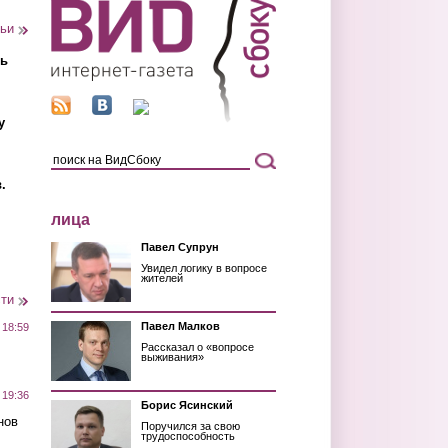
тьи
ть
у
.
лица
Павел Супрун
Увидел логику в вопросе
жителей
сти
Павел Малков
 18:59
Рассказал о «вопросе
выживания»
 19:36
Борис Ясинский
нов
Поручился за свою
трудоспособность