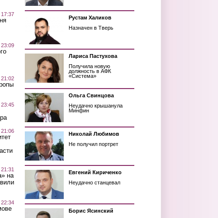
 17:37
Рустам Халиков
ня
Назначен в Тверь
 23:09
го
Лариса Пастухова
Получила новую
должность в АФК
«Система»
 21:02
Тропы
Ольга Свинцова
 23:45
Неудачно крышанула
Минфин
ра
 21:06
Николай Любимов
итет
Не получил портрет
асти
 21:31
Евгений Кириченко
а» на
авили
Неудачно станцевал
 22:34
мове
Борис Ясинский