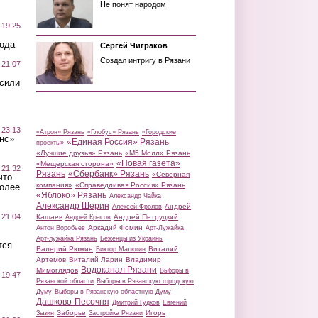
Не понят народом
 19:25
вода
Сергей Чиграков
Создал интригу в Рязани
 21:07
осили
 23:13
«Атрон» Рязань
«Глобус» Рязань
«Городские
нс»
«Единая Россия» Рязань
проекты»
«Лучшие друзья» Рязань
«М5 Молл» Рязань
«Новая газета»
«Мещерская сторона»
 21:32
Рязань
«Сбербанк» Рязань
«Северная
что
компания»
«Справедливая Россия» Рязань
более
«Яблоко» Рязань
Александр Чайка
Александр Шерин
Андрей
Алексей Фролов
 21:04
Кашаев
Андрей Петруцкий
Андрей Красов
Аркадий Фомин
Антон Воробьев
Арт-Лужайка
Арт-лужайка Рязань
Беженцы из Украины
тся
Валерий Рюмин
Виталий
Виктор Малюгин
Артемов
Виталий Ларин
Владимир
Водоканал Рязани
Мимоглядов
Выборы в
 19:47
Рязанской области
Выборы в Рязанскую городскую
Думу
Выборы в Рязанскую областную Думу
Дашково-Песочня
Дмитрий Гудков
Евгений
Заборье
Игорь
Зызин
Застройка Рязани