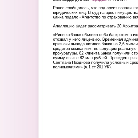
Ранее сообщалось, что под арест попали кв
юридических лиц. В суд на арест имуществ
банка подало «Агентство по страхованию вк
Апелляцию будет рассматривать 20 Арбитра
«Ринвестбанк» объявил себя банкротом в ию
отозвал у него лицензию. Временная админ
признаки вывода активов банка на 2,6 милл
кредитов компаниям, не ведущим реальную 
прокуратуры, 82 клиента банка получили с
сумму свыше 82 млн рублей. Президент ряз
Светлана Позднова получила условный срок
полномочиями» (ч.1 ст.201 УК).