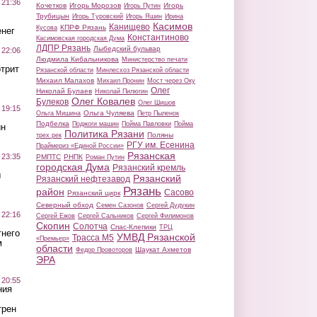
 21:36
Кочетков
Игорь Морозов
Игорь
Игорь Путин
Трубицын
Игорь Туровский
Игорь Яшин
Ирина
Касимов
Канищево
КПРФ Рязань
Кусова
нег
Константиново
Касимовская городская Дума
ЛДПР Рязань
Лыбедский бульвар
 22:06
Людмила Кибальникова
Министерство печати
трит
Рязанской области
Минлесхоз Рязанской области
Михаил Малахов
Михаил Пронин
Мост через Оку
Олег
Николай Булаев
Николай Пилюгин
Олег Ковалев
Булеков
Олег Шишов
 19:15
Ольга Чуляева
Ольга Мишина
Петр Пыленок
Подбелка
Поджоги машин
Пойма Павловки
Пойма
ин
Политика Рязани
Поляны
трех рек
РГУ им. Есенина
Праймериз «Единой России»
Рязанская
 23:35
РМПТС
РНПК
Роман Путин
городская Дума
Рязанский кремль
ы
Рязанский
Рязанский нефтезавод
Рязань
район
Сасово
Рязанский цирк
Северный обход
Семен Сазонов
Сергей Дудукин
 22:16
Сергей Ежов
Сергей Сальников
Сергей Филимонов
Скопин
Солотча
Спас-Клепики
ТРЦ
тнего
УМВД Рязанской
Трасса М5
«Премьер»
м
области
Шаукат Ахметов
Федор Провоторов
ЭРА
 20:55
ния
трен