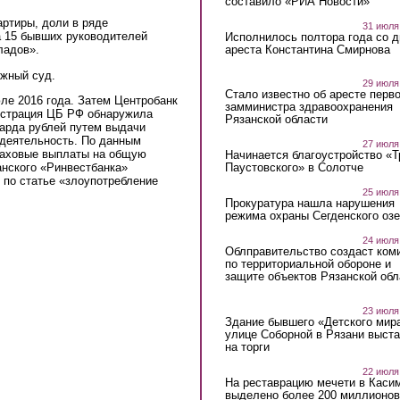
составило «РИА Новости»
артиры, доли в ряде
31 июля
а 15 бывших руководителей
Исполнилось полтора года со д
ареста Константина Смирнова
ладов».
жный суд.
29 июля
Стало известно об аресте перво
ле 2016 года. Затем Центробанк
замминистра здравоохранения
истрация ЦБ РФ обнаружила
Рязанской области
иарда рублей путем выдачи
деятельность. По данным
27 июля
траховые выплаты на общую
Начинается благоустройство «
анского «Ринвестбанка»
Паустовского» в Солотче
 по статье «злоупотребление
25 июля
Прокуратура нашла нарушения
режима охраны Сегденского озе
24 июля
Облправительство создаст ком
по территориальной обороне и
защите объектов Рязанской обл
23 июля
Здание бывшего «Детского мир
улице Соборной в Рязани выст
на торги
22 июля
На реставрацию мечети в Каси
выделено более 200 миллионов