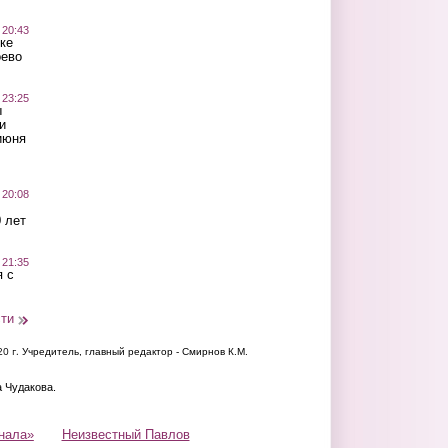
 20:43
ке
оево
 23:25
ы
и
июня
 20:08
 лет
 21:35
 с
сти
20 г.
Учредитель, главный редактор - Смирнов К.М.
а Чудакова.
нала»
Неизвестный Павлов