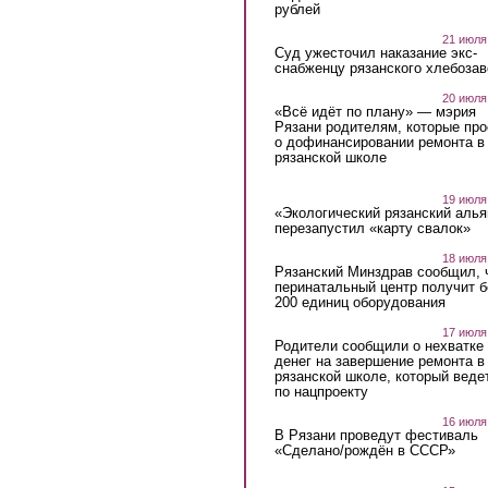
рублей
21 июля
Суд ужесточил наказание экс-
снабженцу рязанского хлебоза
20 июля
«Всё идёт по плану» — мэрия
Рязани родителям, которые пр
о дофинансировании ремонта в
рязанской школе
19 июля
«Экологический рязанский алья
перезапустил «карту свалок»
18 июля
Рязанский Минздрав сообщил, 
перинатальный центр получит 
200 единиц оборудования
17 июля
Родители сообщили о нехватке
денег на завершение ремонта в
рязанской школе, который веде
по нацпроекту
16 июля
В Рязани проведут фестиваль
«Сделано/рождён в СССР»