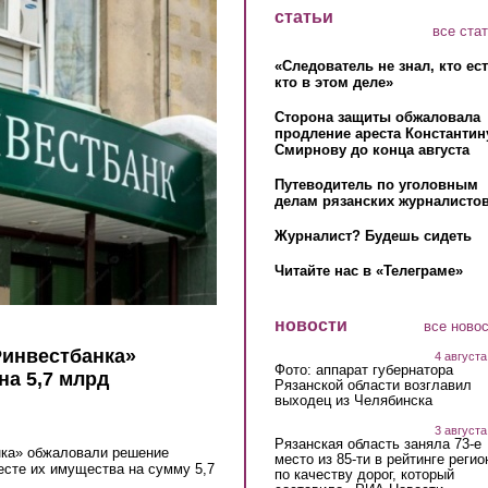
статьи
все ста
«Следователь не знал, кто ес
кто в этом деле»
Сторона защиты обжаловала
продление ареста Константин
Смирнову до конца августа
Путеводитель по уголовным
делам рязанских журналистов
Журналист? Будешь сидеть
Читайте нас в «Телеграме»
новости
все ново
Ринвестбанка»
4 августа
Фото: аппарат губернатора
на 5,7 млрд
Рязанской области возглавил
выходец из Челябинска
3 августа
Рязанская область заняла 73-е
нка» обжаловали решение
место из 85-ти в рейтинге регио
есте их имущества на сумму 5,7
по качеству дорог, который