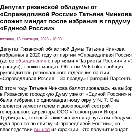
Депутат рязанской облдумы от
«Справедливой России» Татьяна Чинкова
сложит мандат после избрания в гордуму
«Единой России»
пятница, 15 сентября, 2023 - 16:50
Депутат Рязанской областной Думы Татьяна Чинкова,
избранная в 2020 году от партии «Справедливая Россия
(до ее
объединения
с партиями «Патриоты России» и «
правду»), сложит мандат. Об этом Vidsboku сообщил
руководитель регионального отделения партии
«Справедливая Россия – За правду» Григорий Парсенть
В этом году Татьяна Чинкова баллотировалась на выбо
в Рязанскую городскую Думу уже от «Единой России» и
была избрана по одномандатному округу № 7. Она
является заместителем и двоюродной сестрой
генерального директора ООО «Госконтракт» Игоря
Трубицына, который также является депутатом облдумы
куда прошел по списку «Справедливой России», но
впоследствии
вышел
из фракции. Кто получит мандат