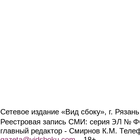
Сетевое издание «Вид сбоку», г. Рязан
ЭЛ № ФС
Реестровая запись СМИ: серия
главный редактор - Смирнов К.М. Телефо
gazeta@vidsboku.com
(link sends e-mail)
. 18+