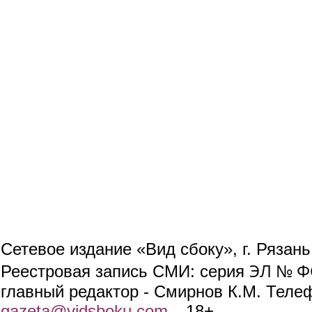
Сетевое издание «Вид сбоку», г. Рязан
ЭЛ № ФС
Реестровая запись СМИ: серия
главный редактор - Смирнов К.М. Телефо
gazeta@vidsboku.com
(link sends e-mail)
. 18+