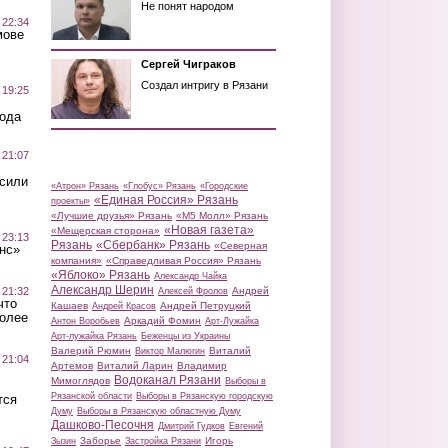
Не понят народом
 22:34
мове
Сергей Чиграков
Создал интригу в Рязани
 19:25
вода
 21:07
осили
«Атрон» Рязань
«Глобус» Рязань
«Городские
«Единая Россия» Рязань
проекты»
«Лучшие друзья» Рязань
«М5 Молл» Рязань
«Новая газета»
«Мещерская сторона»
 23:13
Рязань
«Сбербанк» Рязань
«Северная
нс»
компания»
«Справедливая Россия» Рязань
«Яблоко» Рязань
Александр Чайка
Александр Шерин
 21:32
Андрей
Алексей Фролов
что
Кашаев
Андрей Петруцкий
Андрей Красов
более
Аркадий Фомин
Антон Воробьев
Арт-Лужайка
Арт-лужайка Рязань
Беженцы из Украины
Валерий Рюмин
Виталий
Виктор Малюгин
 21:04
Артемов
Виталий Ларин
Владимир
Водоканал Рязани
Мимоглядов
Выборы в
Рязанской области
Выборы в Рязанскую городскую
тся
Думу
Выборы в Рязанскую областную Думу
Дашково-Песочня
Дмитрий Гудков
Евгений
Заборье
Игорь
Зызин
Застройка Рязани