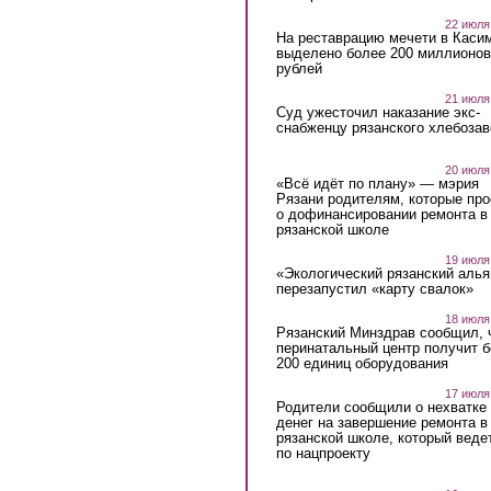
22 июля
На реставрацию мечети в Каси
выделено более 200 миллионов
рублей
21 июля
Суд ужесточил наказание экс-
снабженцу рязанского хлебоза
20 июля
«Всё идёт по плану» — мэрия
Рязани родителям, которые пр
о дофинансировании ремонта в
рязанской школе
19 июля
«Экологический рязанский алья
перезапустил «карту свалок»
18 июля
Рязанский Минздрав сообщил, 
перинатальный центр получит 
200 единиц оборудования
17 июля
Родители сообщили о нехватке
денег на завершение ремонта в
рязанской школе, который веде
по нацпроекту