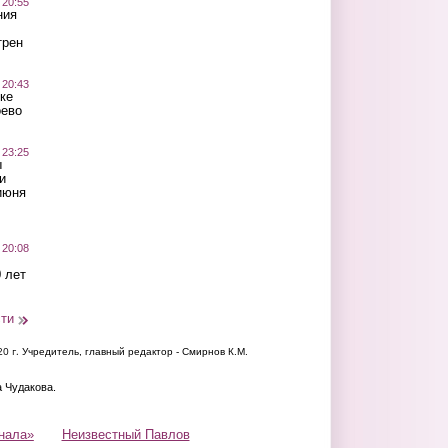
 20:55
ния
трен
 20:43
ке
оево
 23:25
ы
и
июня
 20:08
 лет
сти
20 г.
Учредитель, главный редактор - Смирнов К.М.
а Чудакова.
нала»
Неизвестный Павлов