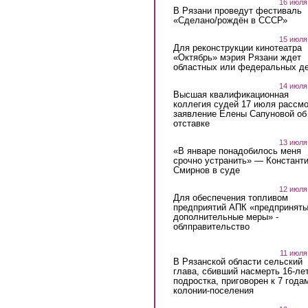
16 июля
В Рязани проведут фестиваль
«Сделано/рождён в СССР»
15 июля
Для реконструкции кинотеатра
«Октябрь» мэрия Рязани ждет
областных или федеральных де
14 июля
Высшая квалификационная
коллегия судей 17 июля рассмо
заявление Елены Сапуновой об
отставке
13 июля
«В январе понадобилось меня
срочно устранить» — Констант
Смирнов в суде
12 июля
Для обеспечения топливом
предприятий АПК «предпринят
дополнительные меры» -
облправительство
11 июля
В Рязанской области сельский
глава, сбивший насмерть 16-ле
подростка, приговорен к 7 года
колонии-поселения