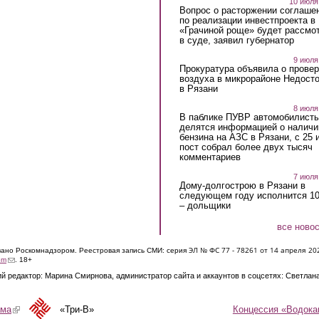
10 июля
Вопрос о расторжении соглаше
по реализации инвестпроекта в
«Грачиной роще» будет рассмо
в суде, заявил губернатор
9 июля
Прокуратура объявила о провер
воздуха в микрорайоне Недост
в Рязани
8 июля
В паблике ПУВР автомобилист
делятся информацией о наличи
бензина на АЗС в Рязани, с 25 
пост собрал более двух тысяч
комментариев
7 июля
Дому-долгострою в Рязани в
следующем году исполнится 10
– дольщики
все ново
ЭЛ № ФС 77 - 7826
1 от 14 апреля 20
овано Роскомнадзором. Реестровая запись СМИ: серия
(link sends e-mail)
om
. 18+
й редактор: Марина Смирнова, администратор сайта и аккаунтов в соцсетях: Светлан
Концессия «Водока
ама
(link is external)
«Три-В»