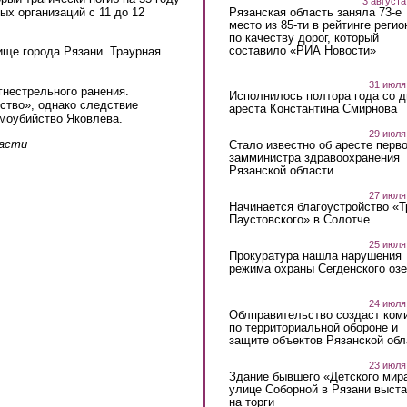
3 августа
Рязанская область заняла 73-е
ых организаций с 11 до 12
место из 85-ти в рейтинге регио
по качеству дорог, который
составило «РИА Новости»
ще города Рязани. Траурная
31 июля
гнестрельного ранения.
Исполнилось полтора года со д
ство», однако следствие
ареста Константина Смирнова
амоубийство Яковлева.
29 июля
ласти
Стало известно об аресте перво
замминистра здравоохранения
Рязанской области
27 июля
Начинается благоустройство «
Паустовского» в Солотче
25 июля
Прокуратура нашла нарушения
режима охраны Сегденского озе
24 июля
Облправительство создаст ком
по территориальной обороне и
защите объектов Рязанской обл
23 июля
Здание бывшего «Детского мир
улице Соборной в Рязани выст
на торги