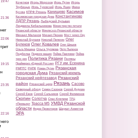
 19:47
Кочетков
Игорь Морозов
Игорь
Игорь Путин
Трубицын
Игорь Туровский
Игорь Яшин
Ирина
Касимов
Канищево
КПРФ Рязань
Кусова
Константиново
Касимовская городская Дума
 21:36
ЛДПР Рязань
Лыбедский бульвар
Людмила Кибальникова
Министерство печати
нег
Рязанской области
Минлесхоз Рязанской области
Михаил Малахов
Михаил Пронин
Мост через Оку
 22:06
Олег
Николай Булаев
Николай Пилюгин
Олег Ковалев
Булеков
Олег Шишов
трит
Ольга Чуляева
Ольга Мишина
Петр Пыленок
Подбелка
Поджоги машин
Пойма Павловки
Пойма
Политика Рязани
Поляны
трех рек
РГУ им. Есенина
Праймериз «Единой России»
 19:15
Рязанская
РМПТС
РНПК
Роман Путин
ин
городская Дума
Рязанский кремль
Рязанский
Рязанский нефтезавод
Рязань
район
Сасово
Рязанский цирк
 23:35
Северный обход
Семен Сазонов
Сергей Дудукин
ы
Сергей Ежов
Сергей Сальников
Сергей Филимонов
Скопин
Солотча
Спас-Клепики
ТРЦ
УМВД Рязанской
Трасса М5
«Премьер»
области
Шаукат Ахметов
Федор Провоторов
ЭРА
 22:16
тнего
м