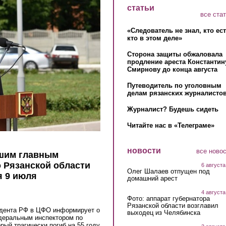
статьи
все ста
«Следователь не знал, кто ес
кто в этом деле»
Сторона защиты обжаловала
продление ареста Константин
Смирнову до конца августа
Путеводитель по уголовным
делам рязанских журналистов
Журналист? Будешь сидеть
Читайте нас в «Телеграме»
новости
все ново
шим главным
 Рязанской области
6 августа
Олег Шалаев отпущен под
я 9 июля
домашний арест
4 августа
Фото: аппарат губернатора
Рязанской области возглавил
идента РФ в ЦФО информирует о
выходец из Челябинска
деральным инспектором по
рый трагически погиб на 55 году