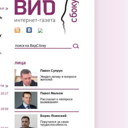
тьи
ть
у
.
лица
Павел Супрун
Увидел логику в вопросе
жителей
сти
Павел Малков
 18:17
Рассказал о «вопросе
выживания»
 18:59
Борис Ясинский
Поручился за свою
трудоспособность