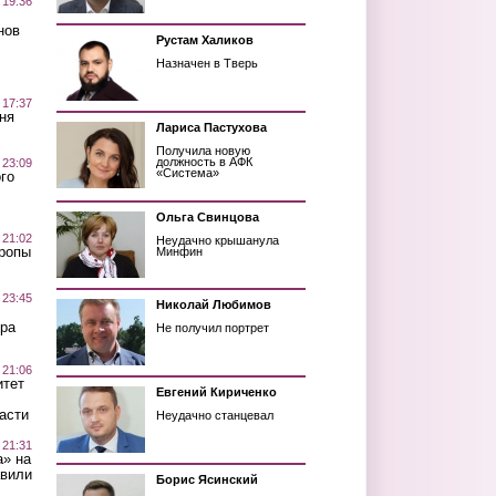
 19:36
нов
Рустам Халиков
Назначен в Тверь
 17:37
ня
Лариса Пастухова
Получила новую
должность в АФК
 23:09
«Система»
го
Ольга Свинцова
 21:02
Неудачно крышанула
Тропы
Минфин
 23:45
Николай Любимов
ра
Не получил портрет
 21:06
итет
Евгений Кириченко
асти
Неудачно станцевал
 21:31
а» на
авили
Борис Ясинский