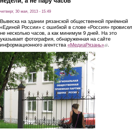
недели, а не пару часов
четверг, 30 мая, 2013 - 15:49
Вывеска на здании рязанской общественной приёмной
«Единой России» с ошибкой в слове «Россия» провисе
не несколько часов, а как минимум 9 дней. На это
указывает фотография, обнаруженная на сайте
информационного агентства
«МедиаРязань»
(link is external)
.
4okt.jpg