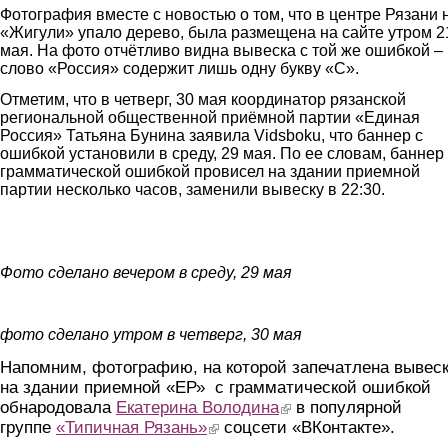
Фотография вместе с новостью о том, что в центре Рязани 
«Жигули» упало дерево, была размещена на сайте утром 2
мая. На фото отчётливо видна вывеска с той же ошибкой –
слово «Россия» содержит лишь одну букву «С».
Отметим, что в четверг, 30 мая координатор рязанской
региональной общественной приёмной партии «Единая
Россия» Татьяна Бунина заявила Vidsboku, что баннер с
ошибкой установили в среду, 29 мая. По ее словам, баннер
грамматической ошибкой провисел на здании приемной
партии несколько часов, заменили вывеску в 22:30.
lyap.jpg
Фото сделано вечером в среду, 29 мая
ispr.jpg
фото сделано утром в четверг, 30 мая
Напомним, фотографию, на которой запечатлена вывес
на здании приемной «ЕР» с грамматической ошибкой
обнародовала
Екатерина Володина
(link is external)
в популярной
группе
«Типичная Рязань»
(link is external)
соцсети «ВКонтакте».