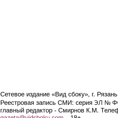
Сетевое издание «Вид сбоку», г. Рязан
ЭЛ № ФС
Реестровая запись СМИ: серия
главный редактор - Смирнов К.М. Телефо
gazeta@vidsboku.com
(link sends e-mail)
. 18+