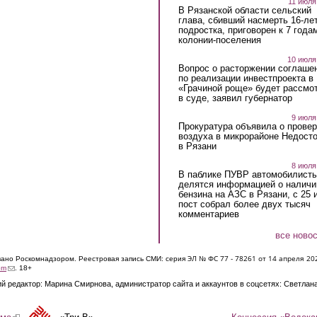
11 июля
В Рязанской области сельский
глава, сбивший насмерть 16-ле
подростка, приговорен к 7 года
колонии-поселения
10 июля
Вопрос о расторжении соглаше
по реализации инвестпроекта в
«Грачиной роще» будет рассмо
в суде, заявил губернатор
9 июля
Прокуратура объявила о провер
воздуха в микрорайоне Недост
в Рязани
8 июля
В паблике ПУВР автомобилист
делятся информацией о наличи
бензина на АЗС в Рязани, с 25 
пост собрал более двух тысяч
комментариев
все ново
ЭЛ № ФС 77 - 7826
1 от 14 апреля 20
овано Роскомнадзором. Реестровая запись СМИ: серия
(link sends e-mail)
om
. 18+
й редактор: Марина Смирнова, администратор сайта и аккаунтов в соцсетях: Светлан
Концессия «Водока