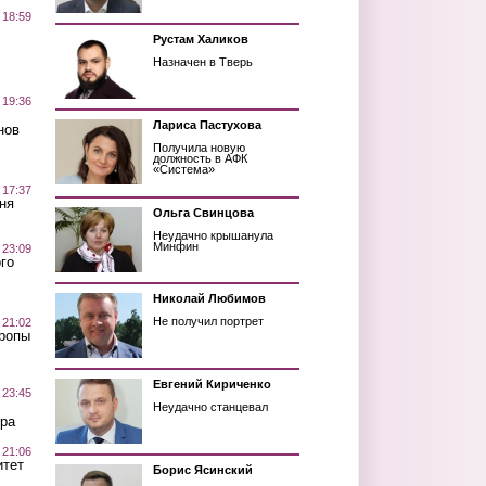
 18:59
Рустам Халиков
Назначен в Тверь
 19:36
Лариса Пастухова
нов
Получила новую
должность в АФК
«Система»
 17:37
ня
Ольга Свинцова
Неудачно крышанула
Минфин
 23:09
го
Николай Любимов
Не получил портрет
 21:02
Тропы
Евгений Кириченко
 23:45
Неудачно станцевал
ра
 21:06
итет
Борис Ясинский