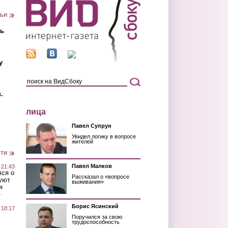
тьи
ть
у
.
лица
Павел Супрун
Увидел логику в вопросе
жителей
сти
Павел Малков
 21:43
лся о
Рассказал о «вопросе
уют
выживания»
я
»
Борис Ясинский
 18:17
Поручился за свою
трудоспособность