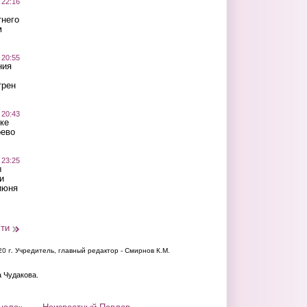
 22:16
тнего
м
 20:55
ния
трен
 20:43
ке
оево
 23:25
ы
и
июня
сти
20 г.
Учредитель, главный редактор - Смирнов К.М.
а Чудакова.
нала»
Неизвестный Павлов