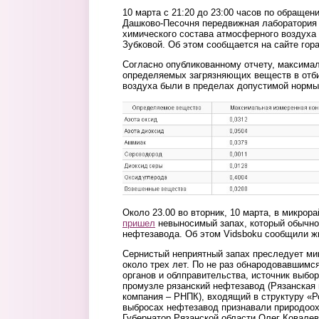
10 марта с 21:20 до 23:00 часов по обраще
Дашково-Песочня передвижная лаборатория
химического состава атмосферного воздуха
Зубковой. Об этом сообщается на сайте гор
Согласно опубликованному отчету, максима
определяемых загрязняющих веществ в отб
воздуха были в пределах допустимой нормы
1.jpg
Около 23.00 во вторник, 10 марта, в микро
пришел
невыносимый запах, который обычно
нефтезавода. Об этом Vidsboku сообщили ж
Сернистый неприятный запах преследует ми
около трех лет. По не раз обнародовавшим
органов и облправительства, источник выб
промузле рязанский нефтезавод (Рязанска
компания – РНПК), входящий в структуру «
выбросах нефтезавод признавали природоох
Губернатор Рязанской области Олег Ковалев