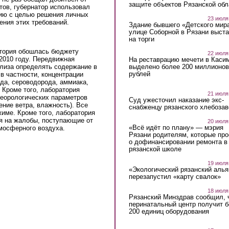
защите объектов Рязанской обл
ов, губернатор использовал
ию с целью решения личных
23 июля
ения этих требований.
Здание бывшего «Детского мир
улице Соборной в Рязани выст
на торги
атория обошлась бюджету
22 июля
 2010 году. Передвижная
На реставрацию мечети в Каси
выделено более 200 миллионов
ализа определять содержание в
рублей
в частности, концентрации
ода, сероводорода, аммиака,
 Кроме того, лаборатория
21 июля
еорологических параметров
Суд ужесточил наказание экс-
ение ветра, влажность). Все
снабженцу рязанского хлебоза
име. Кроме того, лаборатория
ия на жалобы, поступающие от
20 июля
«Всё идёт по плану» — мэрия
тмосферного воздуха.
Рязани родителям, которые пр
о дофинансировании ремонта в
рязанской школе
19 июля
«Экологический рязанский алья
перезапустил «карту свалок»
18 июля
Рязанский Минздрав сообщил, 
перинатальный центр получит 
200 единиц оборудования