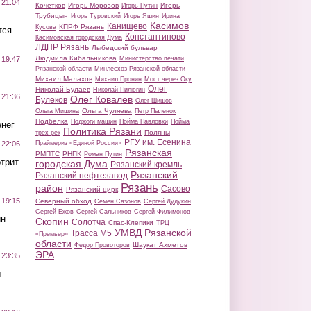
 21:04
Кочетков
Игорь Морозов
Игорь
Игорь Путин
Трубицын
Игорь Туровский
Игорь Яшин
Ирина
Касимов
Канищево
КПРФ Рязань
Кусова
тся
Константиново
Касимовская городская Дума
ЛДПР Рязань
Лыбедский бульвар
Людмила Кибальникова
Министерство печати
 19:47
Рязанской области
Минлесхоз Рязанской области
Михаил Малахов
Михаил Пронин
Мост через Оку
Олег
Николай Булаев
Николай Пилюгин
 21:36
Олег Ковалев
Булеков
Олег Шишов
Ольга Чуляева
Ольга Мишина
Петр Пыленок
Подбелка
Поджоги машин
Пойма Павловки
Пойма
нег
Политика Рязани
Поляны
трех рек
РГУ им. Есенина
Праймериз «Единой России»
 22:06
Рязанская
РМПТС
РНПК
Роман Путин
трит
городская Дума
Рязанский кремль
Рязанский
Рязанский нефтезавод
Рязань
район
Сасово
Рязанский цирк
 19:15
Северный обход
Семен Сазонов
Сергей Дудукин
Сергей Ежов
Сергей Сальников
Сергей Филимонов
ин
Скопин
Солотча
Спас-Клепики
ТРЦ
УМВД Рязанской
Трасса М5
«Премьер»
области
Шаукат Ахметов
Федор Провоторов
ЭРА
 23:35
ы