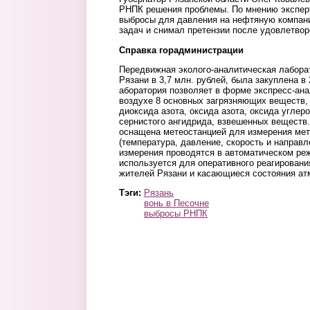
РНПК решения проблемы. По мнению эксперт
выбросы для давления на нефтяную компан
задач и снимал претензии после удовлетвор
Справка горадминистрации
Передвижная эколого-аналитическая лабор
Рязани в 3,7 млн. рублей, была закуплена в
аборатория позволяет в форме экспресс-ан
воздухе 8 основных загрязняющих веществ, 
диоксида азота, оксида азота, оксида углер
сернистого ангидрида, взвешенных веществ.
оснащена метеостанцией для измерения мет
(температура, давление, скорость и направл
измерения проводятся в автоматическом реж
используется для оперативного реагирован
жителей Рязани и касающиеся состояния а
Тэги:
Рязань
вонь в Песочне
выбросы РНПК