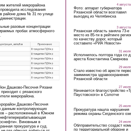
4 августа
ниям жителей микрорайона
Фото: аппарат губернатора
 проводила исследования
Рязанской области возглавил
 в районе дома № 31 по улице
выходец из Челябинска
администрации.
льные разовые концентрации
3 августа
Рязанская область заняла 73-е
ираемых пробах атмосферного
место из 85-ти в рейтинге регио
.
по качеству дорог, который
составило «РИА Новости»
31 июля
Исполнилось полтора года со д
ареста Константина Смирнова
29 июля
Стало известно об аресте перво
замминистра здравоохранения
Рязанской области
район Дашково-Песочня Рязани
27 июля
Начинается благоустройство «
 приходил с рязанского
Паустовского» в Солотче
ители микрорайона.
крорайон Дашково-Песочня
25 июля
ся данным контролирующих
Прокуратура нашла нарушения
оров – расположенный в Южном
режима охраны Сегденского озе
я нефтеперерабатывающая
Роснефти». Виновным в
24 июля
Облправительство создаст ком
ранная прокуратура и суд.
по территориальной обороне и
 не раз обещал добиться от