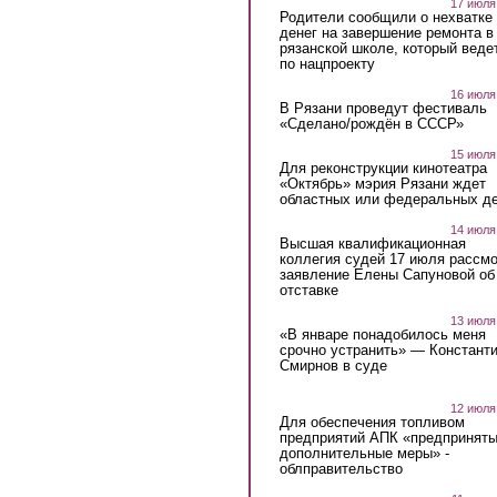
17 июля
Родители сообщили о нехватке
денег на завершение ремонта в
рязанской школе, который веде
по нацпроекту
16 июля
В Рязани проведут фестиваль
«Сделано/рождён в СССР»
15 июля
Для реконструкции кинотеатра
«Октябрь» мэрия Рязани ждет
областных или федеральных де
14 июля
Высшая квалификационная
коллегия судей 17 июля рассмо
заявление Елены Сапуновой об
отставке
13 июля
«В январе понадобилось меня
срочно устранить» — Констант
Смирнов в суде
12 июля
Для обеспечения топливом
предприятий АПК «предпринят
дополнительные меры» -
облправительство