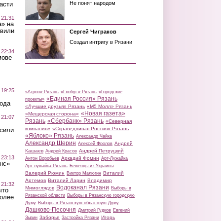
Не понят народом
асти
 21:31
а» на
авили
Сергей Чиграков
Создал интригу в Рязани
 22:34
мове
 19:25
«Атрон» Рязань
«Глобус» Рязань
«Городские
«Единая Россия» Рязань
проекты»
вода
«Лучшие друзья» Рязань
«М5 Молл» Рязань
«Новая газета»
«Мещерская сторона»
 21:07
Рязань
«Сбербанк» Рязань
«Северная
компания»
«Справедливая Россия» Рязань
осили
«Яблоко» Рязань
Александр Чайка
Александр Шерин
Андрей
Алексей Фролов
Кашаев
Андрей Петруцкий
Андрей Красов
 23:13
Аркадий Фомин
Антон Воробьев
Арт-Лужайка
нс»
Арт-лужайка Рязань
Беженцы из Украины
Валерий Рюмин
Виталий
Виктор Малюгин
Артемов
Виталий Ларин
Владимир
 21:32
Водоканал Рязани
Мимоглядов
Выборы в
что
Рязанской области
Выборы в Рязанскую городскую
более
Думу
Выборы в Рязанскую областную Думу
Дашково-Песочня
Дмитрий Гудков
Евгений
Заборье
Игорь
Зызин
Застройка Рязани