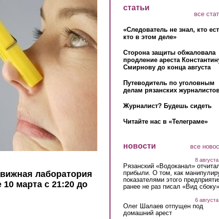
статьи
все ста
«Следователь не знал, кто ес
кто в этом деле»
Сторона защиты обжаловала
продление ареста Константин
Смирнову до конца августа
Путеводитель по уголовным
делам рязанских журналистов
Журналист? Будешь сидеть
Читайте нас в «Телеграме»
новости
все ново
8 августа
Рязанский «Водоканал» отчита
прибыли. О том, как манипулир
движная лаборатория
показателями этого предприяти
10 марта с 21:20 до
ранее не раз писал «Вид сбоку
6 августа
Олег Шалаев отпущен под
домашний арест