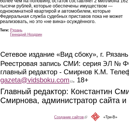
более чем на половину, остаток составляет 2 миллиона 162
тысячи рублей, которые обеспечены имуществом —
однокомнатной квартирой и автомобилем, которые
Федеральная служба судебных приставов пока не может
реализовать, но это «не вина» осуждённого.
Теги:
Рязань
Геннадий Ноздрин
Сетевое издание «Вид сбоку», г. Рязан
ЭЛ № ФС
Реестровая запись СМИ: серия
главный редактор - Смирнов К.М. Телефо
gazeta@vidsboku.com
(link sends e-mail)
. 18+
Главный редактор: Константин См
Смирнова, администратор сайта и 
Создание сайтов
(link is external)
«Три-В»