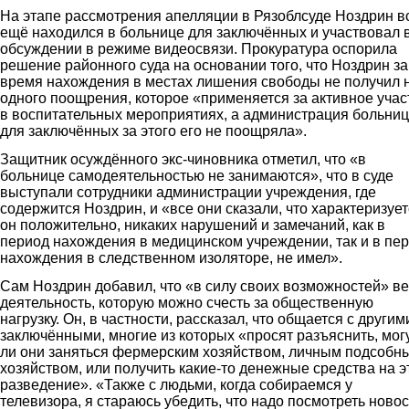
На этапе рассмотрения апелляции в Рязоблсуде Ноздрин в
ещё находился в больнице для заключённых и участвовал 
обсуждении в режиме видеосвязи. Прокуратура оспорила
решение районного суда на основании того, что Ноздрин за
время нахождения в местах лишения свободы не получил 
одного поощрения, которое «применяется за активное учас
в воспитательных мероприятиях, а администрация больни
для заключённых за этого его не поощряла».
Защитник осуждённого экс-чиновника отметил, что «в
больнице самодеятельностью не занимаются», что в суде
выступали сотрудники администрации учреждения, где
содержится Ноздрин, и «все они сказали, что характеризуе
он положительно, никаких нарушений и замечаний, как в
период нахождения в медицинском учреждении, так и в пе
нахождения в следственном изоляторе, не имел».
Сам Ноздрин добавил, что «в силу своих возможностей» в
деятельность, которую можно счесть за общественную
нагрузку. Он, в частности, рассказал, что общается с другим
заключёнными, многие из которых «просят разъяснить, мог
ли они заняться фермерским хозяйством, личным подсобн
хозяйством, или получить какие-то денежные средства на э
разведение». «Также с людьми, когда собираемся у
телевизора, я стараюсь убедить, что надо посмотреть новос