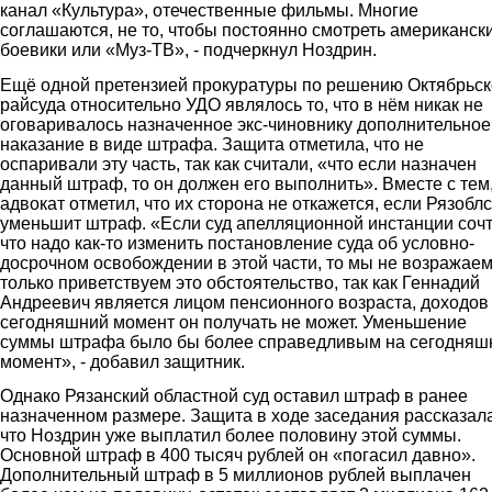
канал «Культура», отечественные фильмы. Многие
соглашаются, не то, чтобы постоянно смотреть американск
боевики или «Муз-ТВ», - подчеркнул Ноздрин.
Ещё одной претензией прокуратуры по решению Октябрьск
райсуда относительно УДО являлось то, что в нём никак не
оговаривалось назначенное экс-чиновнику дополнительное
наказание в виде штрафа. Защита отметила, что не
оспаривали эту часть, так как считали, «что если назначен
данный штраф, то он должен его выполнить». Вместе с тем
адвокат отметил, что их сторона не откажется, если Рязобл
уменьшит штраф. «Если суд апелляционной инстанции сочт
что надо как-то изменить постановление суда об условно-
досрочном освобождении в этой части, то мы не возражаем
только приветствуем это обстоятельство, так как Геннадий
Андреевич является лицом пенсионного возраста, доходов
сегодняшний момент он получать не может. Уменьшение
суммы штрафа было бы более справедливым на сегодняш
момент», - добавил защитник.
Однако Рязанский областной суд оставил штраф в ранее
назначенном размере. Защита в ходе заседания рассказала
что Ноздрин уже выплатил более половину этой суммы.
Основной штраф в 400 тысяч рублей он «погасил давно».
Дополнительный штраф в 5 миллионов рублей выплачен