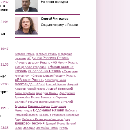
Не понят народом
 21:32
что
более
Сергей Чиграков
 21:04
Создал интригу в Рязани
тся
 19:47
«Атрон» Рязань
«Глобус» Рязань
«Городские
«Единая Россия» Рязань
проекты»
«Лучшие друзья» Рязань
«М5 Молл» Рязань
 21:36
«Новая газета»
«Мещерская сторона»
Рязань
«Сбербанк» Рязань
«Северная
нег
компания»
«Справедливая Россия» Рязань
«Яблоко» Рязань
Александр Чайка
Александр Шерин
 22:06
Андрей
Алексей Фролов
Кашаев
Андрей Петруцкий
Андрей Красов
трит
Аркадий Фомин
Антон Воробьев
Арт-Лужайка
Арт-лужайка Рязань
Беженцы из Украины
Валерий Рюмин
Виталий
Виктор Малюгин
Артемов
Виталий Ларин
Владимир
 19:15
Водоканал Рязани
Мимоглядов
Выборы в
ин
Рязанской области
Выборы в Рязанскую городскую
Думу
Выборы в Рязанскую областную Думу
Дашково-Песочня
Дмитрий Гудков
Евгений
 23:35
Заборье
Игорь
Зызин
Застройка Рязани