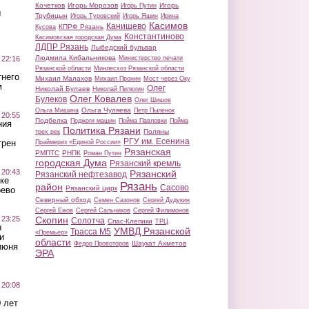
Кочетков
Игорь Морозов
Игорь
Игорь Путин
ы
Трубицын
Игорь Туровский
Игорь Яшин
Ирина
Касимов
Канищево
КПРФ Рязань
Кусова
Константиново
Касимовская городская Дума
ЛДПР Рязань
Лыбедский бульвар
Людмила Кибальникова
 22:16
Министерство печати
Рязанской области
Минлесхоз Рязанской области
тнего
Михаил Малахов
Михаил Пронин
Мост через Оку
м
Олег
Николай Булаев
Николай Пилюгин
Олег Ковалев
Булеков
Олег Шишов
Ольга Чуляева
Ольга Мишина
Петр Пыленок
 20:55
Подбелка
Поджоги машин
Пойма Павловки
Пойма
ния
Политика Рязани
Поляны
трех рек
РГУ им. Есенина
трен
Праймериз «Единой России»
Рязанская
РМПТС
РНПК
Роман Путин
городская Дума
Рязанский кремль
 20:43
Рязанский
Рязанский нефтезавод
ке
Рязань
район
Сасово
Рязанский цирк
оево
Северный обход
Семен Сазонов
Сергей Дудукин
Сергей Ежов
Сергей Сальников
Сергей Филимонов
 23:25
Скопин
Солотча
Спас-Клепики
ТРЦ
ы
УМВД Рязанской
Трасса М5
«Премьер»
и
области
Шаукат Ахметов
Федор Провоторов
июня
ЭРА
 20:08
 лет