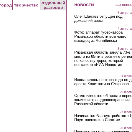
отдельный
новости
все ново
город
творчество
разговор
6 августа
Олег Шалаев отпущен под
домашний арест
4 августа
Фото: аппарат губернатора
Рязанской области возглавил
выходец из Челябинска
3 августа
Рязанская область заняла 73-е
место из 85-ти в рейтинге регио
по качеству дорог, который
составило «РИА Новости»
31 июля
Исполнилось полтора года со д
ареста Константина Смирнова
29 июля
Стало известно об аресте перво
замминистра здравоохранения
Рязанской области
27 июля
Начинается благоустройство «
Паустовского» в Солотче
25 июля
Прокуратура нашла нарушения