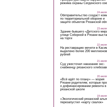
режима охраны Сегденского озе
24 июля
Облправительство создаст ком
по территориальной обороне и
защите объектов Рязанской обл
23 июля
Здание бывшего «Детского мир
улице Соборной в Рязани выст
на торги
22 июля
На реставрацию мечети в Каси
выделено более 200 миллионов
рублей
21 июля
Суд ужесточил наказание экс-
снабженцу рязанского хлебоза
20 июля
«Всё идёт по плану» — мэрия
Рязани родителям, которые пр
о дофинансировании ремонта в
рязанской школе
19 июля
«Экологический рязанский алья
перезапустил «карту свалок»