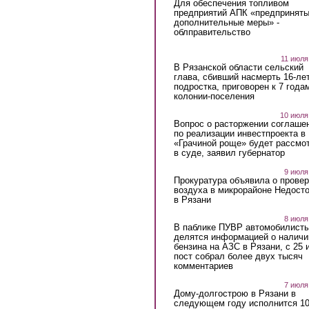
Для обеспечения топливом
предприятий АПК «предпринят
дополнительные меры» -
облправительство
11 июля
В Рязанской области сельский
глава, сбивший насмерть 16-ле
подростка, приговорен к 7 года
колонии-поселения
10 июля
Вопрос о расторжении соглаше
по реализации инвестпроекта в
«Грачиной роще» будет рассмо
в суде, заявил губернатор
9 июля
Прокуратура объявила о провер
воздуха в микрорайоне Недост
в Рязани
8 июля
В паблике ПУВР автомобилист
делятся информацией о наличи
бензина на АЗС в Рязани, с 25 
пост собрал более двух тысяч
комментариев
7 июля
Дому-долгострою в Рязани в
следующем году исполнится 10