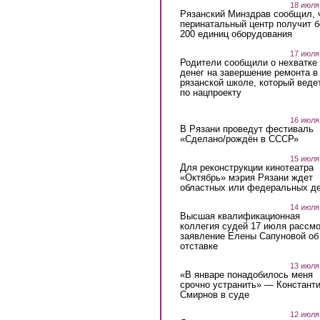
18 июля
Рязанский Минздрав сообщил, 
перинатальный центр получит 
200 единиц оборудования
17 июля
Родители сообщили о нехватке
денег на завершение ремонта в
рязанской школе, который веде
по нацпроекту
16 июля
В Рязани проведут фестиваль
«Сделано/рождён в СССР»
15 июля
Для реконструкции кинотеатра
«Октябрь» мэрия Рязани ждет
областных или федеральных де
14 июля
Высшая квалификационная
коллегия судей 17 июля рассмо
заявление Елены Сапуновой об
отставке
13 июля
«В январе понадобилось меня
срочно устранить» — Констант
Смирнов в суде
12 июля