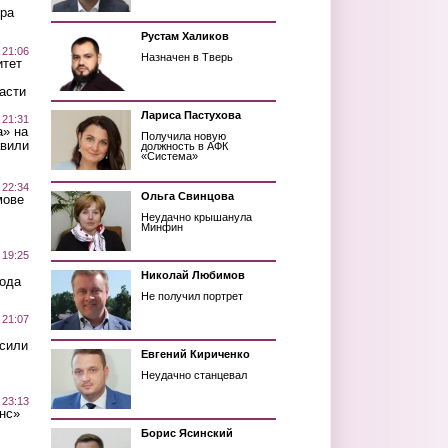
ра
Рустам Халиков
 21:06
Назначен в Тверь
итет
асти
Лариса Пастухова
 21:31
а» на
Получила новую
авили
должность в АФК
«Система»
 22:34
Ольга Свинцова
мове
Неудачно крышанула
Минфин
 19:25
Николай Любимов
вода
Не получил портрет
 21:07
осили
Евгений Кириченко
Неудачно станцевал
 23:13
нс»
Борис Ясинский