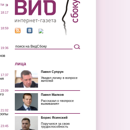
сти
 18:17
 18:59
 19:36
нов
лица
Павел Супрун
 17:37
Увидел логику в вопросе
ня
жителей
 23:09
го
Павел Малков
Рассказал о «вопросе
выживания»
 21:02
Тропы
Борис Ясинский
Поручился за свою
 23:45
трудоспособность