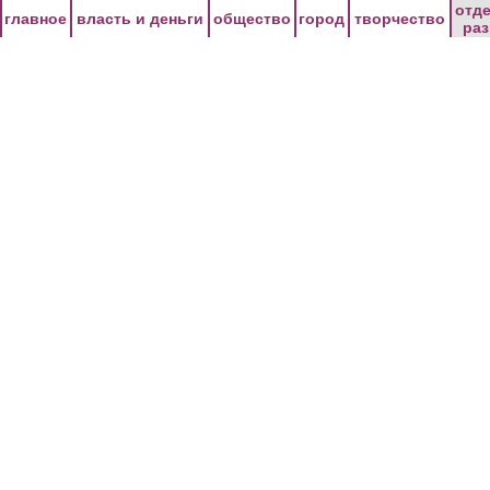
Перейти к основному содержанию
отд
главное
власть и деньги
общество
город
творчество
ра