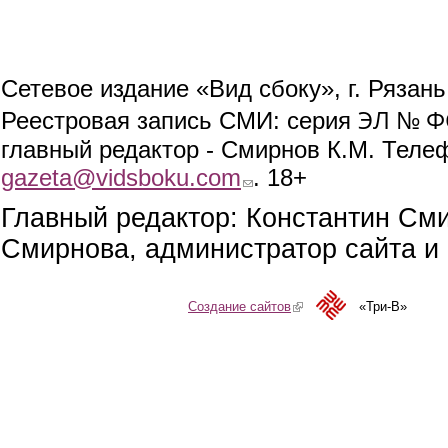
Сетевое издание «Вид сбоку», г. Рязан
ЭЛ № ФС
Реестровая запись СМИ: серия
главный редактор - Смирнов К.М. Телефо
gazeta@vidsboku.com
(link sends e-mail)
. 18+
Главный редактор: Константин См
Смирнова, администратор сайта и 
Создание сайтов
(link is external)
«Три-В»