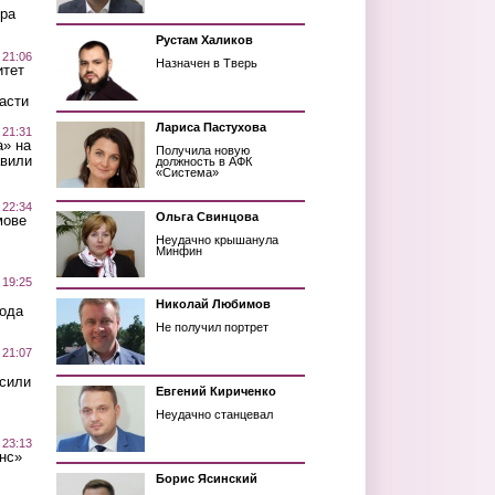
ра
Рустам Халиков
 21:06
Назначен в Тверь
итет
асти
Лариса Пастухова
 21:31
а» на
Получила новую
авили
должность в АФК
«Система»
 22:34
Ольга Свинцова
мове
Неудачно крышанула
Минфин
 19:25
Николай Любимов
вода
Не получил портрет
 21:07
осили
Евгений Кириченко
Неудачно станцевал
 23:13
нс»
Борис Ясинский