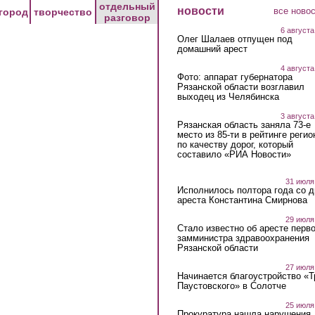
отдельный
новости
все ново
город
творчество
разговор
6 августа
Олег Шалаев отпущен под
домашний арест
4 августа
Фото: аппарат губернатора
Рязанской области возглавил
выходец из Челябинска
3 августа
Рязанская область заняла 73-е
место из 85-ти в рейтинге регио
по качеству дорог, который
составило «РИА Новости»
31 июля
Исполнилось полтора года со д
ареста Константина Смирнова
29 июля
Стало известно об аресте перво
замминистра здравоохранения
Рязанской области
27 июля
Начинается благоустройство «
Паустовского» в Солотче
25 июля
Прокуратура нашла нарушения