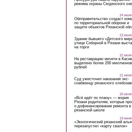
режима охраны Сегденского озе
24 июля
Облправительство создаст ком
по территориальной обороне и
защите объектов Рязанской обл
23 июля
Здание бывшего «Детского мир
улице Соборной в Рязани выст
на торги
22 июля
На реставрацию мечети в Каси
выделено более 200 миллионов
рублей
21 июля
Суд ужесточил наказание экс-
снабженцу рязанского хлебоза
20 июля
«Всё идёт по плану» — мэрия
Рязани родителям, которые пр
о дофинансировании ремонта в
рязанской школе
19 июля
«Экологический рязанский алья
перезапустил «карту свалок»