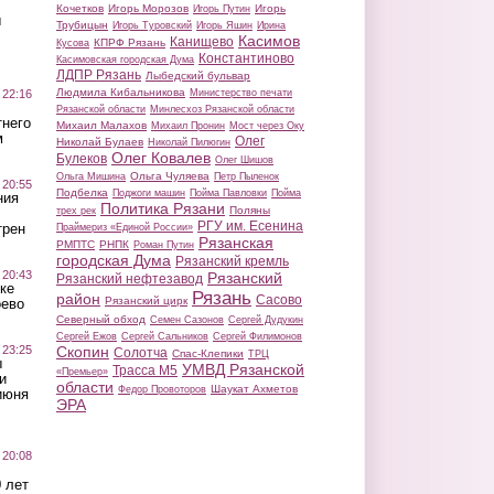
Кочетков
Игорь Морозов
Игорь
Игорь Путин
ы
Трубицын
Игорь Туровский
Игорь Яшин
Ирина
Касимов
Канищево
КПРФ Рязань
Кусова
Константиново
Касимовская городская Дума
ЛДПР Рязань
Лыбедский бульвар
Людмила Кибальникова
 22:16
Министерство печати
Рязанской области
Минлесхоз Рязанской области
тнего
Михаил Малахов
Михаил Пронин
Мост через Оку
м
Олег
Николай Булаев
Николай Пилюгин
Олег Ковалев
Булеков
Олег Шишов
Ольга Чуляева
Ольга Мишина
Петр Пыленок
 20:55
Подбелка
Поджоги машин
Пойма Павловки
Пойма
ния
Политика Рязани
Поляны
трех рек
РГУ им. Есенина
трен
Праймериз «Единой России»
Рязанская
РМПТС
РНПК
Роман Путин
городская Дума
Рязанский кремль
 20:43
Рязанский
Рязанский нефтезавод
ке
Рязань
район
Сасово
Рязанский цирк
оево
Северный обход
Семен Сазонов
Сергей Дудукин
Сергей Ежов
Сергей Сальников
Сергей Филимонов
 23:25
Скопин
Солотча
Спас-Клепики
ТРЦ
ы
УМВД Рязанской
Трасса М5
«Премьер»
и
области
Шаукат Ахметов
Федор Провоторов
июня
ЭРА
 20:08
 лет