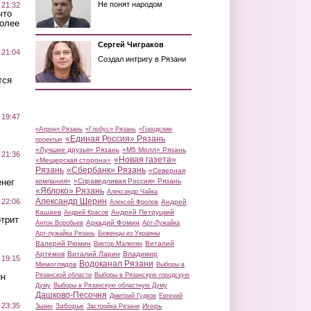
Не понят народом
 21:32
что
более
Сергей Чиграков
 21:04
Создал интригу в Рязани
тся
 19:47
«Атрон» Рязань
«Глобус» Рязань
«Городские
«Единая Россия» Рязань
проекты»
«Лучшие друзья» Рязань
«М5 Молл» Рязань
 21:36
«Новая газета»
«Мещерская сторона»
Рязань
«Сбербанк» Рязань
«Северная
нег
компания»
«Справедливая Россия» Рязань
«Яблоко» Рязань
Александр Чайка
Александр Шерин
 22:06
Андрей
Алексей Фролов
Кашаев
Андрей Петруцкий
Андрей Красов
трит
Аркадий Фомин
Антон Воробьев
Арт-Лужайка
Арт-лужайка Рязань
Беженцы из Украины
Валерий Рюмин
Виталий
Виктор Малюгин
Артемов
Виталий Ларин
Владимир
 19:15
Водоканал Рязани
Мимоглядов
Выборы в
ин
Рязанской области
Выборы в Рязанскую городскую
Думу
Выборы в Рязанскую областную Думу
Дашково-Песочня
Дмитрий Гудков
Евгений
 23:35
Заборье
Игорь
Зызин
Застройка Рязани