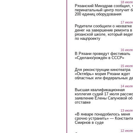
18 июля
Рязанский Минздрав сообщил, 
перинатальный центр получит 
200 единиц оборудования
17 июля
Родители сообщили о нехватке
денег на завершение ремонта в
рязанской школе, который веде
по нацпроекту
16 июля
В Рязани проведут фестиваль
«Сделано/рождён в СССР»
15 июля
Для реконструкции кинотеатра
«Октябрь» мэрия Рязани ждет
областных или федеральных де
14 июля
Высшая квалификационная
коллегия судей 17 июля рассмо
заявление Елены Сапуновой об
отставке
13 июля
«В январе понадобилось меня
срочно устранить» — Констант
Смирнов в суде
12 июля