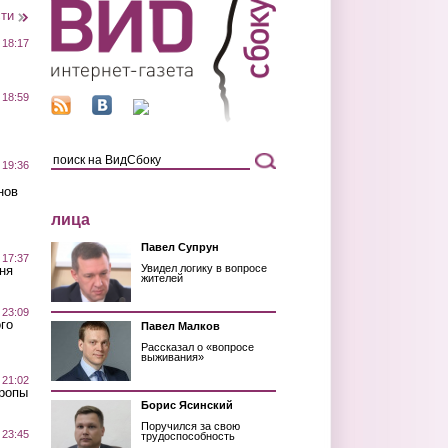
сти
 18:17
 18:59
 19:36
нов
лица
Павел Супрун
 17:37
Увидел логику в вопросе
ня
жителей
 23:09
го
Павел Малков
Рассказал о «вопросе
выживания»
 21:02
Тропы
Борис Ясинский
Поручился за свою
 23:45
трудоспособность