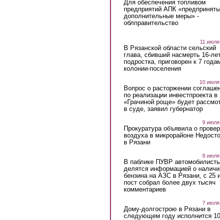
Для обеспечения топливом
предприятий АПК «предпринят
дополнительные меры» -
облправительство
11 июля
В Рязанской области сельский
глава, сбивший насмерть 16-ле
подростка, приговорен к 7 года
колонии-поселения
10 июля
Вопрос о расторжении соглаше
по реализации инвестпроекта в
«Грачиной роще» будет рассмо
в суде, заявил губернатор
9 июля
Прокуратура объявила о провер
воздуха в микрорайоне Недост
в Рязани
8 июля
В паблике ПУВР автомобилист
делятся информацией о наличи
бензина на АЗС в Рязани, с 25 
пост собрал более двух тысяч
комментариев
7 июля
Дому-долгострою в Рязани в
следующем году исполнится 10