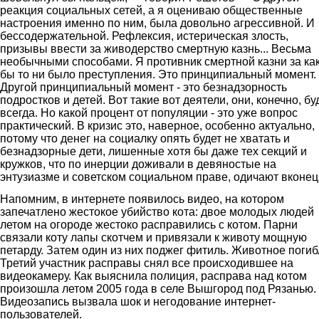
реакция социальных сетей, а я оцениваю общественные
настроения именно по ним, была довольно агрессивной. И
бессодержательной. Рефлексия, истерическая злость,
призывы ввести за живодерство смертную казнь... Весьма
необычными способами. Я противник смертной казни за ка
бы то ни было преступления. Это принципиальный момент.
Другой принципиальный момент - это безнадзорность
подростков и детей. Вот такие вот деятели, они, конечно, бу
всегда. Но какой процент от популяции - это уже вопрос
практический. В кризис это, наверное, особенно актуально,
потому что денег на социалку опять будет не хватать и
безнадзорные дети, лишенные хотя бы даже тех секций и
кружков, что по инерции доживали в девяностые на
энтузиазме и советском социальном праве, одичают вконец
Напомним, в интернете появилось видео, на котором
запечатлено жестокое убийство кота: двое молодых людей
летом на огороде жестоко расправились с котом. Парни
связали коту лапы скотчем и привязали к животу мощную
петарду. Затем один из них поджег фитиль. Животное погиб
Третий участник расправы снял все происходившее на
видеокамеру. Как выяснила полиция, расправа над котом
произошла летом 2005 года в селе Вышгород под Рязанью.
Видеозапись вызвала шок и негодование интернет-
пользователей.