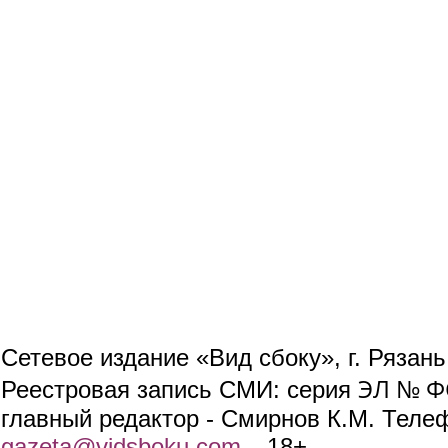
Сетевое издание «Вид сбоку», г. Рязан
ЭЛ № ФС
Реестровая запись СМИ: серия
главный редактор - Смирнов К.М. Телефо
gazeta@vidsboku.com
(link sends e-mail)
. 18+