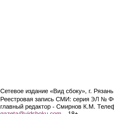
Сетевое издание «Вид сбоку», г. Рязан
ЭЛ № ФС
Реестровая запись СМИ: серия
главный редактор - Смирнов К.М. Телефо
gazeta@vidsboku.com
(link sends e-mail)
. 18+