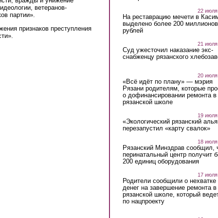
исти, вражды и унижение
идеологии, ветеранов-
22 июля
ов партии».
На реставрацию мечети в Каси
выделено более 200 миллионов
жения признаков преступления
рублей
сти».
21 июля
Суд ужесточил наказание экс-
снабженцу рязанского хлебоза
20 июля
«Всё идёт по плану» — мэрия
Рязани родителям, которые пр
о дофинансировании ремонта в
рязанской школе
19 июля
«Экологический рязанский алья
перезапустил «карту свалок»
18 июля
Рязанский Минздрав сообщил, 
перинатальный центр получит 
200 единиц оборудования
17 июля
Родители сообщили о нехватке
денег на завершение ремонта в
рязанской школе, который веде
по нацпроекту