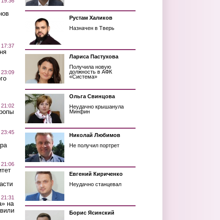
 19:36
нов
Рустам Халиков
Назначен в Тверь
 17:37
ня
Лариса Пастухова
Получила новую
должность в АФК
 23:09
«Система»
го
Ольга Свинцова
 21:02
Неудачно крышанула
Тропы
Минфин
 23:45
Николай Любимов
ра
Не получил портрет
 21:06
итет
Евгений Кириченко
асти
Неудачно станцевал
 21:31
а» на
авили
Борис Ясинский