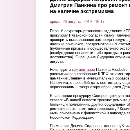
Дмитрия Панкина про ремонт
на наличие экстремизма
среда, 28 августа, 2019 - 18:17
Первый секретарь рязанского отделения КП
прокурору Рязанской области Ивану Панченк
проверить высказывание зампреда гордумы 
наличие признаков, предусмотренных статья
(публичные призывы к осуществлению экстр
(возбуждение ненависти либо вражды, а рав
достоинства). Обращение Сидорова опублик
августа.
Речь идет о
комментарии
Панкина Vidsboku,
раскритиковал требование КПРФ отремонтир
памятники Ленину в муниципальных образов
Напомним, с просьбой дать соответствующ
образованиям к губернатору обращался Ден
В заявлении прокурору Сидоров цитирует ко
сказал: «В нашей области требуют ремонта д
больниц и поликлиник, других социальных о
ремонтировать памятники террористу? Комм
быть приравнена к фашистской и навсегда з
Российской Федерации».
По мнению Дениса Сидорова, данное публи