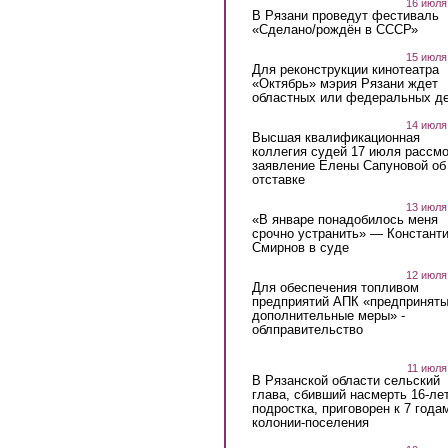
16 июля
В Рязани проведут фестиваль
«Сделано/рождён в СССР»
15 июля
Для реконструкции кинотеатра
«Октябрь» мэрия Рязани ждет
областных или федеральных де
14 июля
Высшая квалификационная
коллегия судей 17 июля рассмо
заявление Елены Сапуновой об
отставке
13 июля
«В январе понадобилось меня
срочно устранить» — Констант
Смирнов в суде
12 июля
Для обеспечения топливом
предприятий АПК «предпринят
дополнительные меры» -
облправительство
11 июля
В Рязанской области сельский
глава, сбивший насмерть 16-ле
подростка, приговорен к 7 года
колонии-поселения