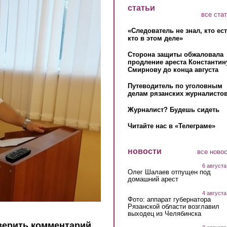
статьи
все ста
«Следователь не знал, кто ес
кто в этом деле»
Сторона защиты обжаловала
продление ареста Константин
Смирнову до конца августа
Путеводитель по уголовным
делам рязанских журналистов
Журналист? Будешь сидеть
Читайте нас в «Телеграме»
новости
все ново
6 августа
Олег Шалаев отпущен под
домашний арест
4 августа
Фото: аппарат губернатора
Рязанской области возглавил
выходец из Челябинска
верить комментарий