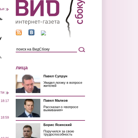
тьи
ть
у
.
лица
Павел Супрун
Увидел логику в вопросе
жителей
сти
Павел Малков
 18:17
Рассказал о «вопросе
выживания»
 18:59
Борис Ясинский
Поручился за свою
трудоспособность