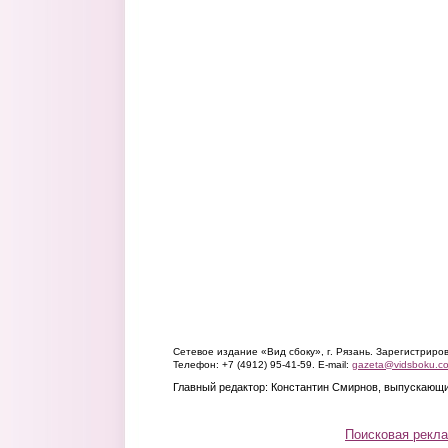
Сетевое издание «Вид сбоку», г. Рязань. Зарегистрир
Телефон: +7 (4912) 95-41-59. E-mail:
gazeta@vidsboku.c
Главный редактор: Константин Смирнов, выпускающи
Поисковая рекл