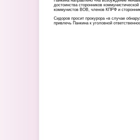
Панкина направлено «на возбуждение ненав
достоинства сторонников коммунистической 
коммунистов ВОВ, членов КПРФ и сторонник
Сидоров просит прокурора «в случае обнару
привлечь Панкина к уголовной ответственно