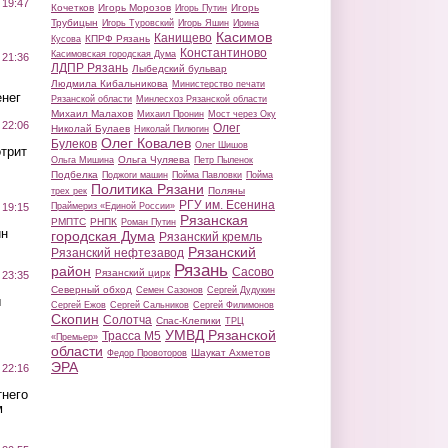
 19:47
Кочетков
Игорь Морозов
Игорь
Игорь Путин
Трубицын
Игорь Туровский
Игорь Яшин
Ирина
Касимов
Канищево
КПРФ Рязань
Кусова
Константиново
Касимовская городская Дума
 21:36
ЛДПР Рязань
Лыбедский бульвар
Людмила Кибальникова
Министерство печати
нег
Рязанской области
Минлесхоз Рязанской области
Михаил Малахов
Михаил Пронин
Мост через Оку
 22:06
Олег
Николай Булаев
Николай Пилюгин
Олег Ковалев
Булеков
Олег Шишов
трит
Ольга Чуляева
Ольга Мишина
Петр Пыленок
Подбелка
Поджоги машин
Пойма Павловки
Пойма
Политика Рязани
Поляны
трех рек
РГУ им. Есенина
Праймериз «Единой России»
 19:15
Рязанская
РМПТС
РНПК
Роман Путин
ин
городская Дума
Рязанский кремль
Рязанский
Рязанский нефтезавод
Рязань
район
Сасово
Рязанский цирк
 23:35
Северный обход
Семен Сазонов
Сергей Дудукин
ы
Сергей Ежов
Сергей Сальников
Сергей Филимонов
Скопин
Солотча
Спас-Клепики
ТРЦ
УМВД Рязанской
Трасса М5
«Премьер»
области
Шаукат Ахметов
Федор Провоторов
ЭРА
 22:16
тнего
м