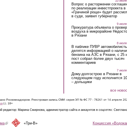
10 июля
Вопрос о расторжении соглаше
по реализации инвестпроекта в
«Грачиной роще» будет рассмо
в суде, заявил губернатор
9 июля
Прокуратура объявила о провер
воздуха в микрорайоне Недост
в Рязани
8 июля
В паблике ПУВР автомобилист
делятся информацией о наличи
бензина на АЗС в Рязани, с 25 
пост собрал более двух тысяч
комментариев
7 июля
Дому-долгострою в Рязани в
следующем году исполнится 10
– дольщики
все ново
ЭЛ № ФС 77 - 7826
1 от 14 апреля 20
овано Роскомнадзором. Реестровая запись СМИ: серия
(link sends e-mail)
om
. 18+
й редактор: Марина Смирнова, администратор сайта и аккаунтов в соцсетях: Светлан
Концессия «Водока
ама
(link is external)
«Три-В»