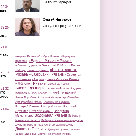
Не понят народом
 22:34
мове
Сергей Чиграков
Создал интригу в Рязани
 19:25
вода
 21:07
осили
«Атрон» Рязань
«Глобус» Рязань
«Городские
«Единая Россия» Рязань
проекты»
«Лучшие друзья» Рязань
«М5 Молл» Рязань
«Новая газета»
«Мещерская сторона»
 23:13
Рязань
«Сбербанк» Рязань
«Северная
нс»
компания»
«Справедливая Россия» Рязань
«Яблоко» Рязань
Александр Чайка
Александр Шерин
 21:32
Андрей
Алексей Фролов
что
Кашаев
Андрей Петруцкий
Андрей Красов
более
Аркадий Фомин
Антон Воробьев
Арт-Лужайка
Арт-лужайка Рязань
Беженцы из Украины
Валерий Рюмин
Виталий
Виктор Малюгин
 21:04
Артемов
Виталий Ларин
Владимир
Водоканал Рязани
Мимоглядов
Выборы в
Рязанской области
Выборы в Рязанскую городскую
тся
Думу
Выборы в Рязанскую областную Думу
Дашково-Песочня
Дмитрий Гудков
Евгений
Заборье
Игорь
Зызин
Застройка Рязани