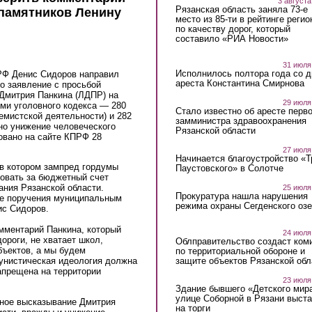
3 августа
Рязанская область заняла 73-е
 памятников Ленину
место из 85-ти в рейтинге регио
по качеству дорог, который
составило «РИА Новости»
31 июля
Исполнилось полтора года со д
РФ Денис Сидоров направил
ареста Константина Смирнова
о заявление с просьбой
Дмитрия Панкина (ЛДПР) на
29 июля
ми уголовного кодекса — 280
Стало известно об аресте перво
емистской деятельности) и 282
замминистра здравоохранения
но унижение человеческого
Рязанской области
овано на сайте КПРФ 28
27 июля
Начинается благоустройство «
 в котором зампред гордумы
Паустовского» в Солотче
овать за бюджетный счет
ания Рязанской области.
25 июля
Прокуратура нашла нарушения
ие поручения муниципальным
режима охраны Сегденского озе
ис Сидоров.
мментарий Панкина, который
24 июля
ороги, не хватает школ,
Облправительство создаст ком
бъектов, а мы будем
по территориальной обороне и
защите объектов Рязанской обл
унистическая идеология должна
апрещена на территории
23 июля
Здание бывшего «Детского мир
улице Соборной в Рязани выст
чное высказывание Дмитрия
на торги