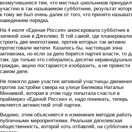
возмутившиеся тем, что местных школьников принудил
участию в так называемом субботнике, результат котор
к тому же был очень далек от того, что принято называт
наведением порядка.
На 4 июля «Единая Россия» анонсировала субботник в
зеленой зоне в Дягилево. В той самой, где планировало
строить две многоэтажки, против которых так активно
протестовали жители. Казалось бы, настоящая зона
активизма, но если за дело берется партия власти, то 
там, где только что собирались десятки неравнодушных
граждан, акцию постараются изобразить, а не провести
самом деле.
Не помогло даже участие активной участницы движени
против застройки сквера на улице Белякова Натальи
Минаевой, которая в этом году попытала счастья в
праймериз «Единой России» и, надо понимать, теперь
является активисткой этой партии.
Видимо, этим объясняется и изменение методов работ
публичными мероприятиями. Реальная дягилевская
общественность, которой хоть отбавляй, на субботник 