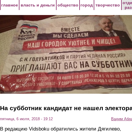
Перейти к основному содержанию
отд
главное
власть и деньги
общество
город
творчество
ра
На субботник кандидат не нашел электор
пятница, 6 июля, 2018 - 19:12
Вадим Абр
В редакцию Vidsboku обратились жители Дягилево,