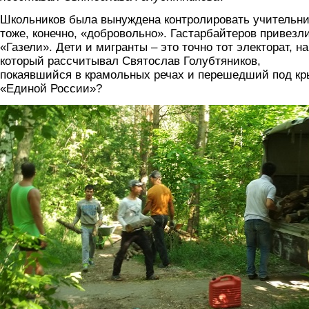
Школьников была вынуждена контролировать учительни
тоже, конечно, «добровольно». Гастарбайтеров привезл
«Газели». Дети и мигранты – это точно тот электорат, на
который рассчитывал Святослав Голубтяников,
покаявшийся в крамольных речах и перешедший под к
«Единой России»?
2.jpg