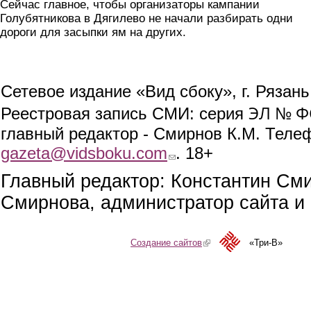
Сейчас главное, чтобы организаторы кампании
Голубятникова в Дягилево не начали разбирать одни
дороги для засыпки ям на других.
Сетевое издание «Вид сбоку», г. Рязан
ЭЛ № ФС
Реестровая запись СМИ: серия
главный редактор - Смирнов К.М. Телефо
gazeta@vidsboku.com
(link sends e-mail)
. 18+
Главный редактор: Константин См
Смирнова, администратор сайта и 
Создание сайтов
(link is external)
«Три-В»