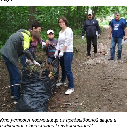
golubyatnikov.jpg
Кто устроил посмешище из предвыборной акции и
подставил Святослава Голубятникова?