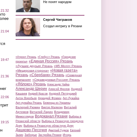
Не понят народом
 21:32
что
более
Сергей Чиграков
Создал интригу в Рязани
 21:04
тся
«Атрон» Рязань
«Глобус» Рязань
«Городские
 19:47
«Единая Россия» Рязань
проекты»
«Лучшие друзья» Рязань
«М5 Молл» Рязань
«Новая газета»
«Мещерская сторона»
Рязань
«Сбербанк» Рязань
«Северная
 21:36
компания»
«Справедливая Россия» Рязань
«Яблоко» Рязань
Александр Чайка
нег
Александр Шерин
Андрей
Алексей Фролов
Кашаев
Андрей Петруцкий
Андрей Красов
 22:06
Аркадий Фомин
Антон Воробьев
Арт-Лужайка
Арт-лужайка Рязань
Беженцы из Украины
трит
Валерий Рюмин
Виталий
Виктор Малюгин
Артемов
Виталий Ларин
Владимир
Водоканал Рязани
Мимоглядов
Выборы в
Рязанской области
Выборы в Рязанскую городскую
 19:15
Думу
Выборы в Рязанскую областную Думу
ин
Дашково-Песочня
Дмитрий Гудков
Евгений
Заборье
Игорь
Зызин
Застройка Рязани