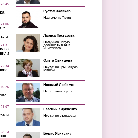
 23:45
Рустам Халиков
ра
Назначен в Тверь
 21:06
итет
Лариса Пастухова
асти
Получила новую
 21:31
должность в АФК
«Система»
а» на
авили
Ольга Свинцова
 22:34
Неудачно крышанула
мове
Минфин
Николай Любимов
 19:25
Не получил портрет
вода
 21:07
Евгений Кириченко
осили
Неудачно станцевал
 23:13
Борис Ясинский
нс»