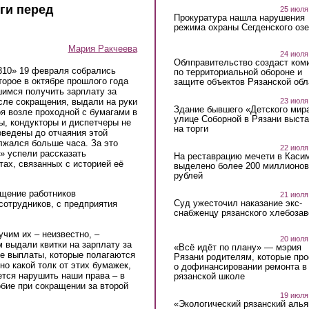
ги перед
25 июля
Прокуратура нашла нарушения
режима охраны Сегденского озе
Мария Ракчеева
24 июля
Облправительство создаст ком
310» 19 февраля собрались
по территориальной обороне и
торое в октябре прошлого года
защите объектов Рязанской обл
имся получить зарплату за
23 июля
сле сокращения, выдали на руки
Здание бывшего «Детского мир
я возле проходной с бумагами в
улице Соборной в Рязани выст
ы, кондукторы и диспетчеры не
на торги
оведены до отчаяния этой
лжался больше часа. За это
22 июля
» успели рассказать
На реставрацию мечети в Каси
ах, связанных с историей её
выделено более 200 миллионов
рублей
ащение работников
21 июля
Суд ужесточил наказание экс-
сотрудников, с предприятия
снабженцу рязанского хлебоза
учим их – неизвестно, –
20 июля
 выдали квитки на зарплату за
«Всё идёт по плану» — мэрия
ие выплаты, которые полагаются
Рязани родителям, которые пр
но какой толк от этих бумажек,
о дофинансировании ремонта в
тся нарушить наши права – в
рязанской школе
бие при сокращении за второй
19 июля
«Экологический рязанский алья