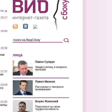
сти
 18:17
 18:59
 19:36
лица
нов
Павел Супрун
Увидел логику в вопросе
жителей
 17:37
ня
Павел Малков
 23:09
Рассказал о «вопросе
го
выживания»
Борис Ясинский
 21:02
Тропы
Поручился за свою
трудоспособность