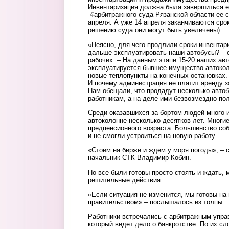
Инвентаризация должна была завершиться е
(link is external)
арбитражного суда Рязанской области ее 
апреля. А уже 14 апреля заканчиваются срок
решению суда они могут быть увеличены).
«Неясно, для чего продлили сроки инвентар
дальше эксплуатировать наши автобусы? – 
рабочих. – На данным этапе 15-20 наших авт
эксплуатируется бывшее имущество автокол
новые теплопункты на конечных остановках.
И почему администрация не платит аренду 
Нам обещали, что продадут несколько автоб
работникам, а на деле ими безвозмездно по
Среди оказавшихся за бортом людей много и 
автоколонне несколько десятков лет. Многи
предпенсионного возраста. Большинство со
и не смогли устроиться на новую работу.
«Стоим на бирже и ждем у моря погоды», – 
начальник СТК Владимир Кобин.
Но все были готовы просто стоять и ждать, 
решительные действия.
«Если ситуация не изменится, мы готовы на 
правительством» – послышалось из толпы.
Работники встречались с арбитражным упр
который ведет дело о банкротстве. По их с