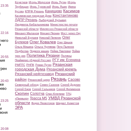
Кочетков
Игорь Морозов
Игорь
Игорь Путин
 23:35
Трубицын
Игорь Туровский
Игорь Яшин
Ирина
Касимов
Канищево
КПРФ Рязань
Кусова
ы
Константиново
Касимовская городская Дума
ЛДПР Рязань
Лыбедский бульвар
Людмила Кибальникова
Министерство печати
Рязанской области
Минлесхоз Рязанской области
 22:16
Михаил Малахов
Михаил Пронин
Мост через Оку
Олег
Николай Булаев
Николай Пилюгин
тнего
Олег Ковалев
Булеков
Олег Шишов
м
Ольга Чуляева
Ольга Мишина
Петр Пыленок
Подбелка
Поджоги машин
Пойма Павловки
Пойма
Политика Рязани
Поляны
трех рек
 20:55
РГУ им. Есенина
ния
Праймериз «Единой России»
Рязанская
РМПТС
РНПК
Роман Путин
трен
городская Дума
Рязанский кремль
Рязанский
Рязанский нефтезавод
Рязань
район
Сасово
Рязанский цирк
 20:43
ке
Северный обход
Семен Сазонов
Сергей Дудукин
оево
Сергей Ежов
Сергей Сальников
Сергей Филимонов
Скопин
Солотча
Спас-Клепики
ТРЦ
УМВД Рязанской
Трасса М5
«Премьер»
 23:25
области
Шаукат Ахметов
Федор Провоторов
ы
ЭРА
и
июня
 20:08