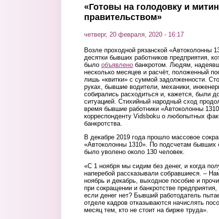
«Готовы на голодовку и митин
правительством»
четверг, 20 февраля, 2020 - 16:17
Возле проходной рязанской «Автоколонны 1
десятки бывших работников предприятия, ко
было
объявлено
банкротом. Людям, надеявш
несколько месяцев и расчёт, положенный по
лишь «квитки» с суммой задолженности. Сто
руках, бывшие водители, механики, инженер
собирались расходиться и, кажется, были д
ситуацией. Стихийный народный сход продо
время бывшие работники «Автоколонны 1310
корреспонденту Vidsboku о любопытных факт
банкротства.
В декабре 2019 года прошло массовое сокр
«Автоколонны 1310». По подсчетам бывших 
было уволено около 130 человек.
«С 1 ноября мы сидим без денег, и когда пол
наперебой рассказывали собравшиеся. – Нам
ноябрь и декабрь, выходное пособие и проч
при сокращении и банкротстве предприятия, 
если денег нет? Бывший работодатель пытае
отделе кадров отказываются начислять посо
месяц тем, кто не стоит на бирже труда».