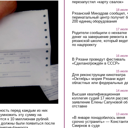
перезапустил «карту свалок»
18 июля
Рязанский Минздрав сообщил, 
перинатальный центр получит 
200 единиц оборудования
17 июля
Родители сообщили о нехватке
денег на завершение ремонта в
рязанской школе, который веде
по нацпроекту
16 июля
В Рязани проведут фестиваль
«Сделано/рождён в СССР»
15 июля
Для реконструкции кинотеатра
«Октябрь» мэрия Рязани ждет
областных или федеральных де
14 июля
Высшая квалификационная
коллегия судей 17 июля рассмо
заявление Елены Сапуновой об
отставке
ность перед каждым из них
13 июля
и умножить эту сумму на
«В январе понадобилось меня
тся к 10 миллионам рублей.
срочно устранить» — Констант
, должны были появиться после
Смирнов в суде
риятия-банкрота.