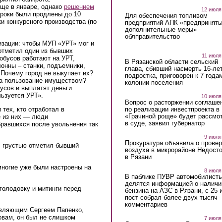
ще в январе, однако
решением
12 июля
сроки были продлены до 10
Для обеспечения топливом
и конкурсного производства (по
предприятий АПК «предпринят
дополнительные меры» -
облправительство
изации: чтобы МУП «УРТ» мог и
отметил один из бывших
11 июля
обусов работают на УРТ,
В Рязанской области сельский
онны – станки, подъемники,
глава, сбивший насмерть 16-ле
 Почему город не выкупает их?
подростка, приговорен к 7 года
за пользование имуществом?
колонии-поселения
усов и выплатят деньги
льзуется УРТ».
10 июля
Вопрос о расторжении соглаше
по реализации инвестпроекта в
тех, кто отработал в
«Грачиной роще» будет рассмо
е из них — люди
в суде, заявил губернатор
бравшихся после увольнения так
9 июля
Прокуратура объявила о провер
с грустью отметил бывший
воздуха в микрорайоне Недост
в Рязани
многие уже были настроены на
8 июля
В паблике ПУВР автомобилист
делятся информацией о наличи
голодовку и митинги перед
бензина на АЗС в Рязани, с 25 
пост собрал более двух тысяч
комментариев
авляющим Сергеем Папенко,
ловам, он был не слишком
7 июля