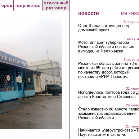
отдельный
город
творчество
разговор
новости
все ново
6 августа
Олег Шалаев отпущен под
домашний арест
4 августа
Фото: аппарат губернатора
Рязанской области возглавил
выходец из Челябинска
3 августа
Рязанская область заняла 73-е
место из 85-ти в рейтинге регио
по качеству дорог, который
составило «РИА Новости»
31 июля
Исполнилось полтора года со д
ареста Константина Смирнова
29 июля
Стало известно об аресте перво
замминистра здравоохранения
Рязанской области
27 июля
Начинается благоустройство «
Паустовского» в Солотче